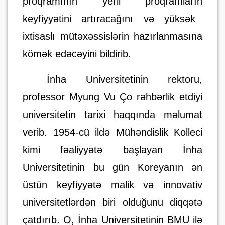
proqramı
nın
yerli proqramlar
ın
keyfiyyətini artıracağını
və yüksək
ixtisaslı mütəxəssislərin hazırlanmasına
kömək edəcəyini bildirib.
İnha Universitetinin rektoru,
professor Myung Vu Ço rəhbərlik etdiyi
universitetin tarixi haqqında məlumat
verib. 1954-cü ildə Mühəndislik Kolleci
kimi fəaliyyətə başlayan İnha
Universitetinin bu gün Koreyanın ən
üstün keyfiyyətə malik və innovativ
universitetlərdən biri olduğunu diqqətə
çatdırıb. O, İnha Universitetinin BMU ilə