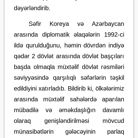
dəyərləndirib.
Səfir Koreya və Azərbaycan
arasında diplomatik əlaqələrin 1992-ci
ildə qurulduğunu
,
həmin dövrdən indiyə
qədər 2 dövlət arasında dövlət başçıları
başda olmaqla müxtəlif dövlət rəsmiləri
səviyyəsində qarşılıqlı səfərlərin təşkil
edildiyini xatırladıb. Bildirib ki, ölkələrimiz
arasında müxtəlif sahələrdə aparılan
mübadilə və əməkdaşlığın davamlı
olaraq genişləndirilməsi mövcud
münasibətlərin gələcəyinin parlaq