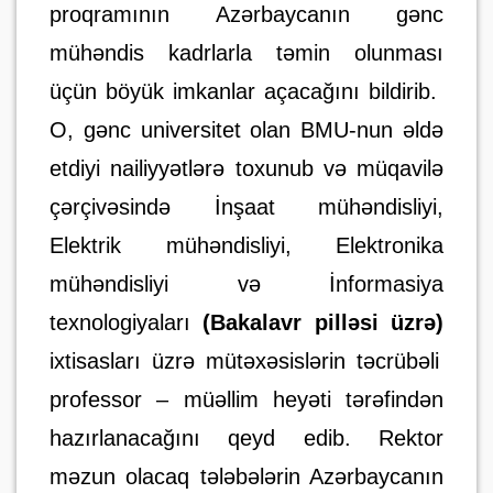
proqramının Azərbaycanın gənc
mühəndis kadrlarla təmin olunması
üçün böyük imkanlar açacağını bildirib.
O,
gənc universitet olan
BMU-nun
əldə
etdiyi nailiyyətlərə toxunub və
müqavilə
çərçivəsində İnşaat mühəndisliyi,
Elektrik mühəndisliyi, Elektronika
mühəndisliyi və İnformasiya
texnologiyaları
(Bakalavr pilləsi üzrə)
ixtisasları üzrə mütəxəsislərin təcrübəli
professor – müəllim heyəti tərəfindən
hazırlanacağını qeyd edib. Rektor
məzun olacaq tələbələrin Azərbaycanın