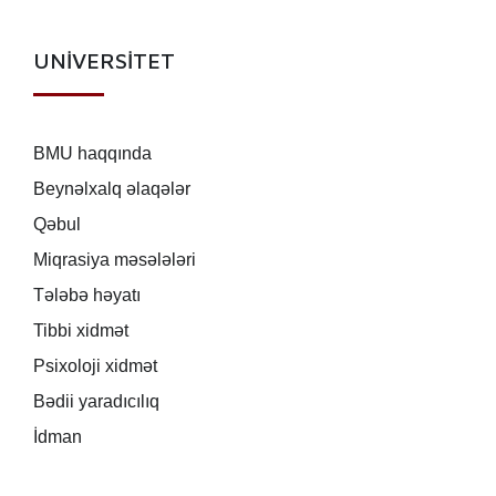
UNİVERSİTET
BMU haqqında
Beynəlxalq əlaqələr
Qəbul
Miqrasiya məsələləri
Tələbə həyatı
Tibbi xidmət
Psixoloji xidmət
Bədii yaradıcılıq
İdman