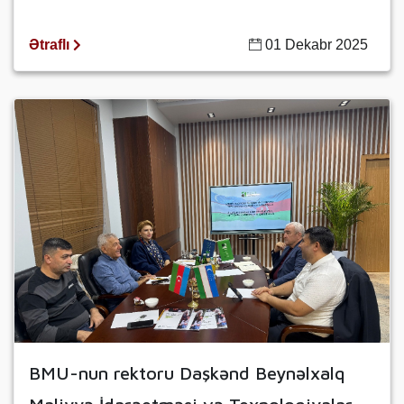
Ətraflı
01 Dekabr 2025
BMU-nun rektoru Daşkənd Beynəlxalq