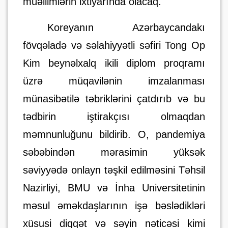
müəllimlərin ixtiyarında olacaq.
Koreyanın Azərbaycandakı
fövqəladə və səlahiyyətli səfiri Tong Op
Kim beynəlxalq ikili diplom proqramı
üzrə müqavilənin imzalanması
münasibətilə təbriklərini çatdırıb və bu
tədbirin iştirakçısı olmaqdan
məmnunluğunu bildirib. O, pandemiya
səbəbindən mərasimin yüksək
səviyyədə onlayn təşkil edilməsini Təhsil
Nazirliyi, BMU və İnha Universitetinin
məsul əməkdaşlarının işə bəslədikləri
xüsusi diqqət və səyin nəticəsi kimi