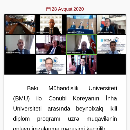
28 Avqust 2020
Bakı Mühəndislik Universiteti
(BMU) ilə Cənubi Koreyanın İnha
Universiteti arasında beynəlxalq ikili
diplom proqramı üzrə müqavilənin
onlayn imzalanma mərasimi keçirilib.