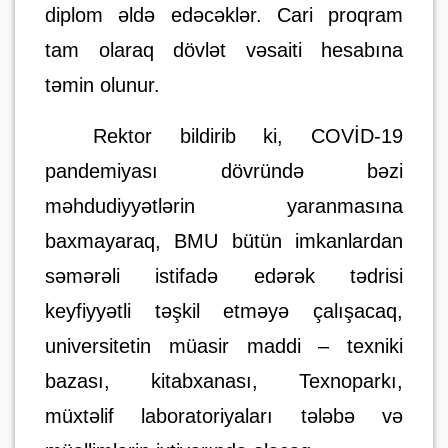
diplom əldə edəcəklər. Cari proqram
tam olaraq dövlət vəsaiti hesabına
təmin olunur.
Rektor bildirib ki, COVİD-19
pandemiyası dövründə bəzi
məhdudiyyətlərin yaranmasına
baxmayaraq
,
BMU bütün imkanlardan
səmərəli istifadə edərək tədrisi
keyfiyyətli təşkil etməyə çalışacaq,
universitetin müasir maddi – texniki
bazası, kitabxanası, Texnoparkı,
müxtəlif laboratoriyaları tələbə və