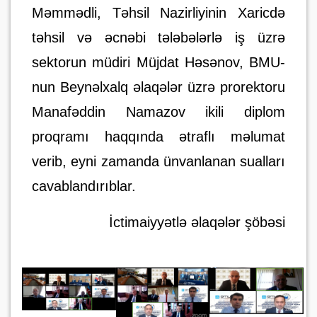
Məmmədli, Təhsil Nazirliyinin Xaricdə
təhsil və əcnəbi tələbələrlə iş üzrə
sektorun müdiri Müjdat Həsənov, BMU-
nun Beynəlxalq əlaqələr üzrə prorektoru
Manafəddin Namazov ikili diplom
proqramı haqqında ətraflı məlumat
verib, eyni zamanda ünvanlanan sualları
cavablandırıblar.
İctimaiyyətlə əlaqələr şöbəsi