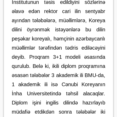
İnstitutunun təsis edildiyini sözlərinə
əlavə edən rektor cari ilin sentyabr
ayından tələbələrə, müəllimlərə
,
Koreya
dilini öyrənmək istəyənlərə bu dilin
peşəkar koreyalı
, həmçinin
azərbaycanlı
müəllimlər tərəfindən tədris ediləcəyini
deyib. Proqram 3+1 modeli əsasında
qurul
ub
. Belə ki, ikili diplom proqramına
əsasən tələbələr 3 akademik ili BMU-da,
1 akademik ili isə Cənubi Koreyanın
İnha Universitetində təhsil alacaqlar.
Diplom işini ingilis dilində hazırlayıb
müdafiə etdikdən sonra tələbələr iki