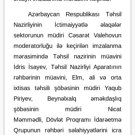
Azərbaycan Respublikası Təhsil
Nazirliyinin İctimaiyyətlə əlaqələr
sektorunun müdiri Cəsarət Valehovun
moderatorluğu ilə keçirilən imzalanma
mərasimində Təhsil nazirinin müavini
İdris İsayev, Təhsil Nazirliyi Aparatının
rəhbərinin müavini, Elm, ali və orta
ixtisas təhsili şöbəsinin müdiri Yaqub
Piriyev, Beynəlxalq əməkdaşlıq
şöbəsinin müdiri Nicat
Məmmədli,
Dövlət Proqramı İdarəetmə
Qrupunun rəhbəri səlahiyyətlərini icra