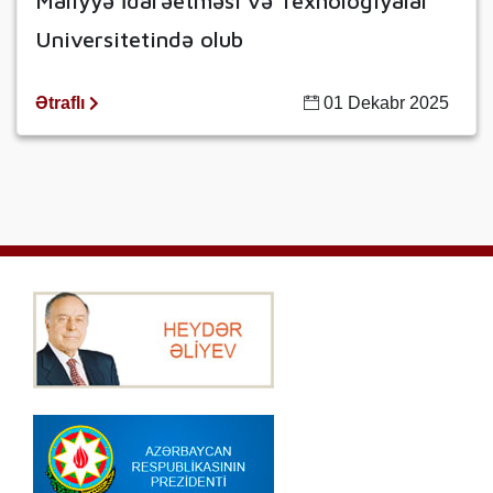
Maliyyə İdarəetməsi və Texnologiyalar
Universitetində olub
Ətraflı
01 Dekabr 2025