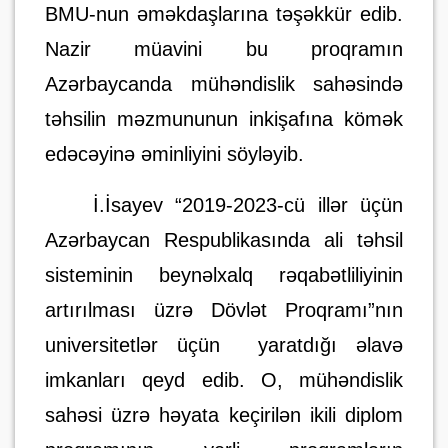
BMU-nun əməkdaşlarına
təşəkkür edib.
Nazir müavini bu proqramın
Azə
rbaycanda m
ühəndislik sahəsində
təhsilin məzmunun
un
inkişafına
kömək
edəcəyinə əminliyini
söyləyib.
İ.İsayev
“
2019-2023-cü illər üçün
Azərbaycan Respublikasında ali təhsil
sisteminin beynəlxalq rəqabətliliyinin
artırılması üzrə Dövlət Proqramı”nın
universitetlər üçün yaratdığı əlavə
imkanları qeyd edib.
O, mühəndislik
sahəsi üzrə həyata keçirilən ikili
diplom