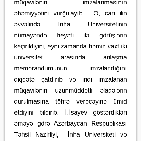
müqavilənin imzalanmasının
əhəmiyyətini vurğulayıb.
O, c
ari ilin
əvvəlində
İnha U
niversitetinin
nümayəndə hey
əti
ilə görüşlərin
keçirildiyini, eyni zamanda həmin vaxt iki
universitet arasında anla
şma
memorandumunun imzalandığını
diqqətə çatdırıb və indi imzalanan
müqavilənin uzunmüdd
ə
tli
əlaqələrin
qurulması
na töhfə verəcəyinə ümid
etdiyini bildirib
.
İ.İsayev
g
östərdikləri
əməyə görə Azərbaycan Respublikası
Təhsil Nazirliyi,
İnha Universiteti və