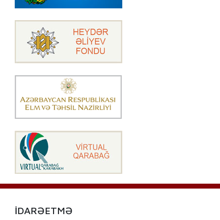
İDARƏETMƏ