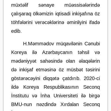
müxtəlif sənaye müəssisələrində
çalışaraq ölkəmizin iqtisadi inkişafına öz
töhfələrini verəcəklərinə əminliyini ifadə
edib.
H
.
Məmmədov müqavilənin Cənubi
Koreya ilə Azərbaycanın təhsil və
mədəniyyət sahəsində olan əlaqələrin
də inkişaf etməsinə öz müsbət təsirini
göstərəcəyini diqqətə çatdırıb. 2020-ci
ildə Koreya Respublikasının Seconq
İnstitutu və İnha Universiteti ilə birgə
BMU-nun nəzdində Xırdalan Seconq