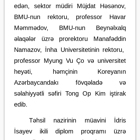
edən, sektor müdiri Müjdat Həsənov
,
BMU-nun rektoru, professor Havar
Məmmədov, BMU-nun Beynəlxalq
əlaqələr üzrə prorektoru Manafəddin
Namazov,
İnha Universitetinin rektoru,
professor Myung Vu Ço və universitet
heyəti, həmçinin Koreyanın
Azərbaycandakı fövqəladə və
səlahiyyətli səfiri Tong Op Kim iştirak
edib.
Təhsil nazirinin müavini İdris
İsayev
ikili diplom proqramı üzrə