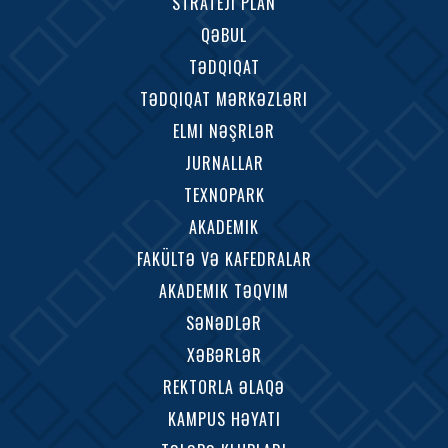
STRATEJI PLAN
QƏBUL
TƏDQIQAT
TƏDQIQAT MƏRKƏZLƏRI
ELMI NƏŞRLƏR
JURNALLAR
TEXNOPARK
AKADEMIK
FAKÜLTƏ VƏ KAFEDRALAR
AKADEMIK TƏQVIM
SƏNƏDLƏR
XƏBƏRLƏR
REKTORLA ƏLAQƏ
KAMPUS HƏYATI