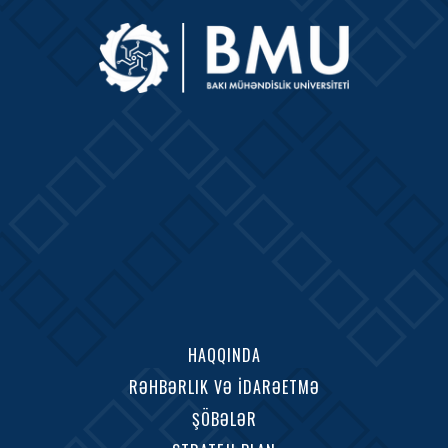
HAQQINDA
RƏHBƏRLIK VƏ İDARƏETMƏ
ŞÖBƏLƏR