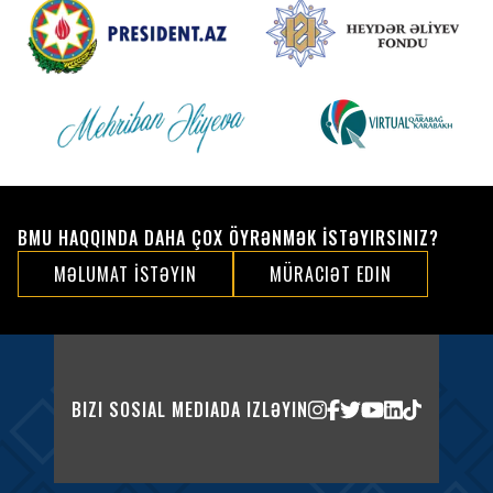
BMU HAQQINDA DAHA ÇOX ÖYRƏNMƏK İSTƏYIRSINIZ?
MƏLUMAT İSTƏYIN
MÜRACIƏT EDIN
BIZI SOSIAL MEDIADA IZLƏYIN