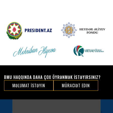
BMU HAQQINDA DAHA ÇOX ÖYRƏNMƏK İSTƏYIRSINIZ?
MƏLUMAT İSTƏYIN
MÜRACIƏT EDIN