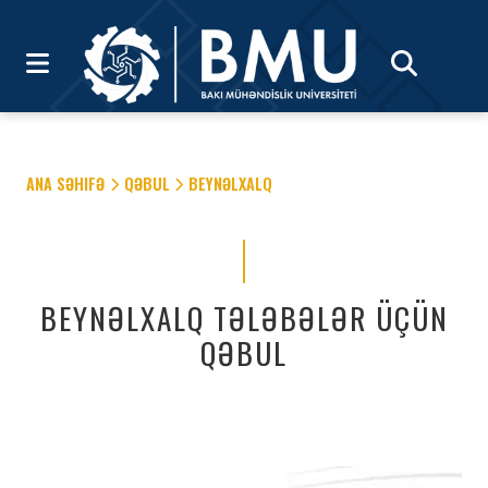
ANA SƏHIFƏ
QƏBUL
BEYNƏLXALQ
BEYNƏLXALQ TƏLƏBƏLƏR ÜÇÜN
QƏBUL