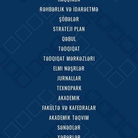
RƏHBƏRLIK VƏ İDARƏETMƏ
ŞÖBƏLƏR
STRATEJI PLAN
QƏBUL
TƏDQIQAT
TƏDQIQAT MƏRKƏZLƏRI
ELMI NƏŞRLƏR
JURNALLAR
TEXNOPARK
AKADEMIK
FAKÜLTƏ VƏ KAFEDRALAR
AKADEMIK TƏQVIM
SƏNƏDLƏR
XƏBƏRLƏR