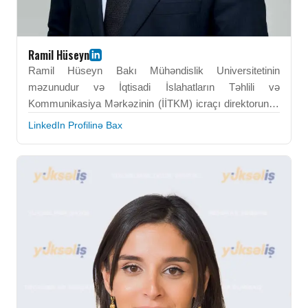
Ramil Hüseyn
Ramil Hüseyn Bakı Mühəndislik Universitetinin
məzunudur və İqtisadi İslahatların Təhlili və
Kommunikasiya Mərkəzinin (İİTKM) icraçı direktorunun
müavini vəzifəsində çalışır. O, iqtisadi islahatların təhlili,
LinkedIn Profilinə Bax
strateji planlaşdırma və kommunikasiya prosesləri üzrə
ixtisaslaşıb. Ramil Hüseyn analitik hesabatların
hazırlanması və genişmiqyaslı islahat təşəbbüslərinin
qiymətləndirilməsi sahəsində zəngin təcrübəyə malikdir.
Onun fəaliyyəti milli səviyyədə sübuta əsaslanan iqtisadi
siyasətin formalaşdırılmasına dəstək verir. BEU-da
təhsil aldığı dövrdə formalaşan analitik və tədqiqat
bacarıqları onun peşəkar fəaliyyətində mühüm rol
oynayır. O, iqtisadi idarəetmə sahəsində aparıcı analitik
mütəxəssislərdən biri kimi tanınır.