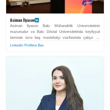
Asiman İlyasov
Asiman İlyasov Bakı Mühəndirlik Universitetinin
məzunudur və Bakı Dövlət Universitetində keyfiyyət
təminatı üzrə baş məsləhətçi vəzifəsində çalışır. O,
keyfiyyət təminatı, akademik standartlar və institusional
LinkedIn Profilinə Bax
qiymətləndirmə sahəsində geniş təcrübəyə malikdir.
Onun peşəkar fəaliyyəti ali təhsilin keyfiyyət
sistemlərinin təkmilləşdirilməsinə dəstək verir. Asiman
İlyasov akademik proseslərin beynəlxalq standartlarla
uyğunlaşdırılmasına töhfə verir. BEU-da əldə etdiyi
akademik və analitik əsaslar onun məsləhətçi roluna
istiqamət verir. O, ali təhsildə keyfiyyət təminatı
sahəsində hörmətli ekspert kimi tanınır.