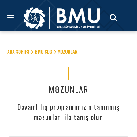
ANA SƏHIFƏ
BMU SDG
MƏZUNLAR
MƏZUNLAR
Davamlılıq proqramımızın tanınmış
məzunları ilə tanış olun