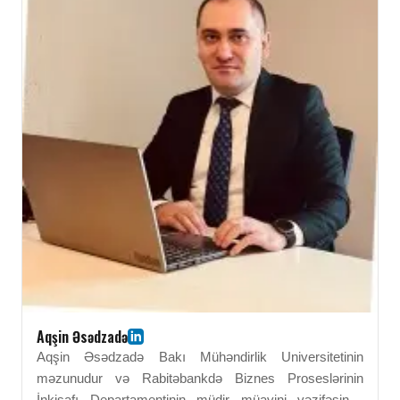
akademik uğurlarını fəal şəkildə dəstəkləyir. BEU-da
əldə etdiyi bilik və idarəetmə bacarıqları onun peşəkar
effektivliyinin əsasını təşkil edir. O, akademik icmada
hörmətli lider kimi tanınır.
Aqşin Əsədzadə
Aqşin Əsədzadə Bakı Mühəndirlik Universitetinin
məzunudur və Rabitəbankdə Biznes Proseslərinin
İnkişafı Departamentinin müdir müavini vəzifəsində