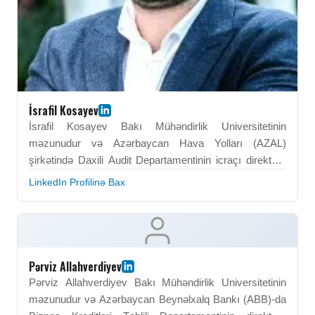
İsrafil Kosayev
İsrafil Kosayev Bakı Mühəndirlik Universitetinin
məzunudur və Azərbaycan Hava Yolları (AZAL)
şirkətində Daxili Audit Departamentinin icraçı direktoru
(vəziyyətində) vəzifəsində çalışır. O, daxili audit, risk
LinkedIn Profilinə Bax
idarəçiliyi və korporativ idarəetmə sahəsində
ixtisaslaşıb. Onun peşəkar fəaliyyəti əməliyyat
şəffaflığının, uyğunluğun və effektiv maliyyə nəzarətinin
təmin edilməsinə yönəlib. İsrafil Kosayev təşkilati
nəzarət mexanizmlərini gücləndirmək üçün analitik və
Pərviz Allahverdiyev
strateji bacarıqlardan istifadə edir. BEU-da əldə etdiyi
Pərviz Allahverdiyev Bakı Mühəndirlik Universitetinin
kompetensiyalar onun peşəkar fəaliyyətinin əsasını
məzunudur və Azərbaycan Beynəlxalq Bankı (ABB)-da
təşkil edir. O, audit və korporativ idarəetmə sahəsində