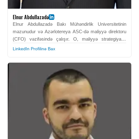
Elnur Abdullazadə
Elnur Abdullazadə Bakı Mühəndirlik Universitetinin
məzunudur və Azərlotereya ASC-də maliyyə direktoru
(CFO) vəzifəsində çalışır. O, maliyyə strategiyası,
korporativ idarəetmə və mühasibat uçotunun idarə
LinkedIn Profilinə Bax
edilməsi sahəsində ixtisaslaşıb. Onun peşəkar fəaliyyəti
maliyyə proseslərinin optimallaşdırılmasına və strateji
təşəbbüslərin həyata keçirilməsinə yönəlib. Elnur
Abdullazadə təşkilati performansın artırılması üçün
analitik və liderlik bacarıqlarını tətbiq edir. BEU-da əldə
etdiyi idarəetmə və texniki biliklər onun peşəkar
effektivliyini dəstəkləyir. O, dövlət və korporativ sektorda
tanınmış maliyyə rəhbəri kimi qəbul olunur.