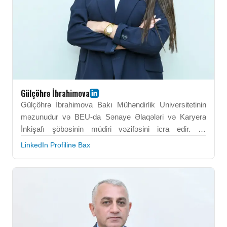
Gülçöhrə İbrahimova
Gülçöhrə İbrahimova Bakı Mühəndirlik Universitetinin
məzunudur və BEU-da Sənaye Əlaqələri və Karyera
İnkişafı şöbəsinin müdiri vəzifəsini icra edir. O,
universitet–sənaye əməkdaşlığının gücləndirilməsində
LinkedIn Profilinə Bax
və məzunların məşğulluq imkanlarının artırılmasında
əsas rol oynayır. Onun peşəkar fəaliyyəti karyera
inkişafı proqramları və işəgötürənlərlə əlaqələrin
qurulmasına yönəlib. Gülçöhrə İbrahimova tələbələrin
əmək bazarına keçidini fəal şəkildə dəstəkləyir. BEU-da
əldə etdiyi institusional bilik və idarəetmə bacarıqları
onun liderlik effektivliyinə töhfə verir. O, BEU-nun