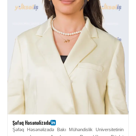
Şəfəq Həsənəlizadə
Şəfəq Həsənəlizadə Bakı Mühəndislik Universitetinin