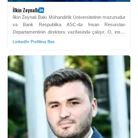
İlkin Zeynallı
İlkin Zeynalı Bakı Mühəndirlik Universitetinin məzunudur
və Bank Respublika ASC-də İnsan Resursları
Departamentinin direktoru vəzifəsində çalışır. O, insan
kapitalının idarə edilməsi, istedadların inkişafı və təşkilati
LinkedIn Profilinə Bax
strategiya sahəsində ixtisaslaşıb. Onun peşəkar
fəaliyyəti HR təşəbbüslərinin korporativ məqsədlərlə
uyğunlaşdırılması və əməkdaşların performansının
artırılmasına yönəlib. İlkin Zeynalı təşkilati dəyişiklikləri
effektiv idarə etmək üçün strateji və analitik
bacarıqlardan istifadə edir. BEU-da əldə etdiyi idarəetmə
və liderlik bacarıqları onun karyerasında mühüm rol
oynayıb. O, bank sektorunda hörmətli HR lideri kimi
tanınır.