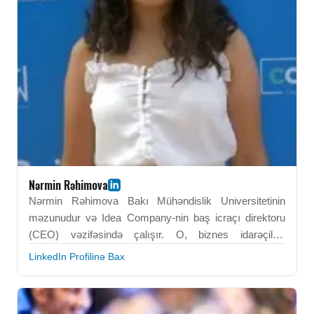
lider kimi tanınır.
Nərmin Rəhimova
Nərmin Rəhimova Bakı Mühəndislik Universitetinin
məzunudur və Idea Company-nin baş icraçı direktoru
(CEO) vəzifəsində çalışır. O, biznes idarəçiliyi,
innovasiya və təşkilati inkişaf sahəsində ixtisaslaşıb.
LinkedIn Profilinə Bax
Onun peşəkar fəaliyyəti dayanıqlı biznes modellərinin
qurulmasına və yaradıcı həllərin təşviqinə yönəlib.
Nərmin Rəhimova sahibkarlığı və innovasiya yönümlü