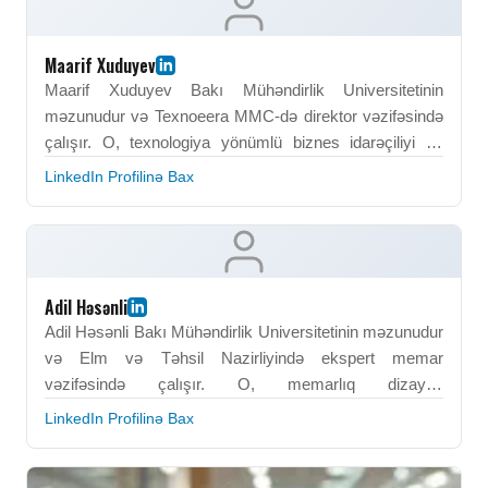
əməliyyatlarına nəzarət edir və performansın
yaxşılaşdırılması təşəbbüslərinə rəhbərlik edir. BEU-da
əldə etdiyi liderlik və idarəetmə bacarıqları onun peşəkar
Maarif Xuduyev
effektivliyinin əsasını təşkil edir. O, nəticəyönümlü icraçı
Maarif Xuduyev Bakı Mühəndirlik Universitetinin
kimi tanınır.
məzunudur və Texnoeera MMC-də direktor vəzifəsində
çalışır. O, texnologiya yönümlü biznes idarəçiliyi və
əməliyyat nəzarəti sahəsində ixtisaslaşıb. Onun
LinkedIn Profilinə Bax
peşəkar fəaliyyəti innovasiya yönümlü inkişaf və
proseslərin optimallaşdırılmasına fokuslanır. Maarif
Xuduyev şirkətin texniki və kommersiya imkanlarının
genişləndirilməsində əsas rol oynayır. BEU-da əldə
etdiyi mühəndislik və idarəetmə əsasları onun liderlik
Adil Həsənli
rolunu dəstəkləyir. O, texnologiya sektorunda seçilən
Adil Həsənli Bakı Mühəndirlik Universitetinin məzunudur
mütəxəssislərdən biridir.
və Elm və Təhsil Nazirliyində ekspert memar
vəzifəsində çalışır. O, memarlıq dizaynı,
infrastrukturların inkişafı və dövlət sektoruna aid
LinkedIn Profilinə Bax
layihələr üzrə ixtisaslaşıb. Onun peşəkar fəaliyyəti təhsil
və elmi obyektlərin planlaşdırılması və həyata