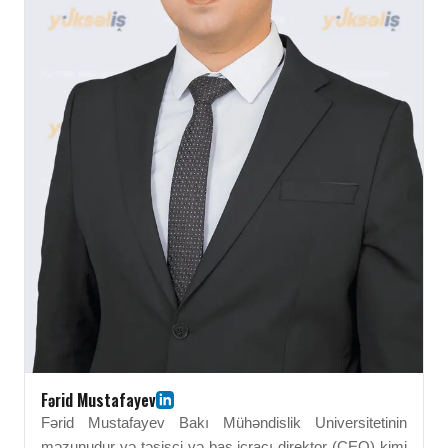
Fərid Mustafayev
Fərid Mustafayev Bakı Mühəndislik Universitetinin
məzunudur və təsisçi və baş icraçı direktor (CEO) kimi