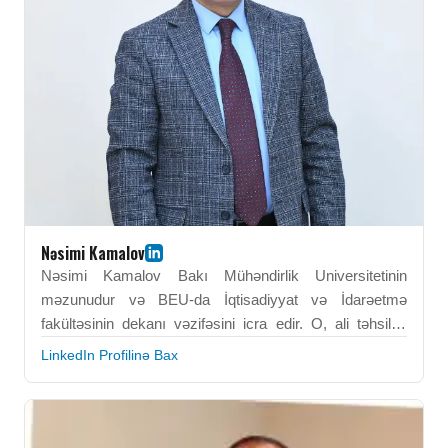
sənaye tərəfdaşlıqlarının inkişafında mərkəzi fiqur
hesab olunur.
Nəsimi Kamalov
Nəsimi Kamalov Bakı Mühəndirlik Universitetinin
məzunudur və BEU-da İqtisadiyyat və İdarəetmə
fakültəsinin dekanı vəzifəsini icra edir. O, ali təhsildə
akademik rəhbərlik, tədris proqramlarının hazırlanması
LinkedIn Profilinə Bax
və strateji idarəetmə sahəsində ixtisaslaşıb. Onun
peşəkar fəaliyyəti təhsil keyfiyyətinin yüksəldilməsi və
tədqiqat və innovasiyaların təşviqi üzərində qurulub.
Nəsimi Kamalov fakültənin inkişafını və tələbələrin