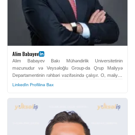
Alim Babayev
Alim Babayev Bakı Mühəndirlik Universitetinin
məzunudur və Veysəloğlu Group-da Qrup Maliyyə
Departamentinin rəhbəri vəzifəsində çalışır. O, maliyyə
idarəetməsi, korporativ mühasibatlıq və strateji
LinkedIn Profilinə Bax
planlaşdırma sahəsində ixtisaslaşıb. Onun peşəkar
fəaliyyəti əməliyyat səmərəliliyinin və maliyyə
şəffaflığının təmin edilməsinə yönəlib. Alim Babayev
təşkilati maliyyə performansının gücləndirilməsi üçün
analitik və liderlik bacarıqlarını tətbiq edir. BEU-da
qazandığı kompetensiyalar onun karyera inkişafını
dəstəkləyib. O, korporativ mühitdə əhəmiyyətli təsirə