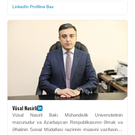
İnnovasiyalar üzrə Dövlət Agentliyində İctimai
LinkedIn Profilinə Bax
Xidmətlərin Dizaynı və İnnovasiya Departamentinin
rəhbəri vəzifəsində çalışır. O, dövlət idarəçiliyində
innovativ yanaşmaların tətbiqi və vətəndaşyönümlü
xidmət modellərinin inkişafı üzrə ixtisaslaşmışdır.
Peşəkar fəaliyyəti çərçivəsində Semral Əliyev rəqəmsal
transformasiya və xidmət dizaynı sahəsində strateji
təşəbbüslərə rəhbərlik edir. O, dövlət xidmətlərinin
səmərəliliyinin və keyfiyyətinin artırılmasına mühüm
töhfələr vermişdir. Bakı Mühəndislik Universitetində
qazandığı analitik düşüncə və idarəetmə bacarıqları
onun peşəkar inkişafında əsas rol oynamışdır. Semral
Əliyev müasir dövlət idarəçiliyinin formalaşmasına fəal
töhfə verən seçilən məzunlardan biri kimi tanınır.
Vüsal Nəsirli
Vüsal Nasirli Bakı Mühəndislik Universitetinin
məzunudur və Azərbaycan Respublikasının Əmək və
Əhalinin Sosial Müdafiəsi nazirinin müavini vəzifəsində