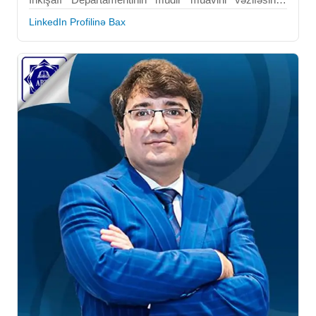
çalışır. O, proseslərin optimallaşdırılması, əməliyyat
LinkedIn Profilinə Bax
səmərəliliyi və təşkilati inkişaf sahəsində ixtisaslaşıb.
Onun peşəkar fəaliyyəti biznesin performansını
yaxşılaşdırmaq üçün strateji təşəbbüslərin həyata
keçirilməsinə yönəlib. Ağşin Asadzadə institusional
məhsuldarlığın artırılması üçün analitik və idarəetmə
bacarıqlarını tətbiq edir. BEU-da qazandığı
kompetensiyalar onun peşəkar mükəmməlliyini
dəstəkləyir. O, bank sektorunda biznes proseslərinin
transformasiyasında əsas töhfə verən şəxslərdən biri
kimi tanınır.