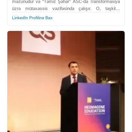
məzunudur və “Təmiz Şəhər” ASC-də Transformasiya
üzrə mütəxəssis vəzifəsində çalışır. O, təşkilati
dəyişikliklər, proseslərin təkmilləşdirilməsi və
LinkedIn Profilinə Bax
dayanıqlılıq təşəbbüsləri üzrə ixtisaslaşıb. Onun işi
bələdiyyə və ekoloji xidmətlər sahəsində transformasiya
layihələrinin həyata keçirilməsinə yönəlib. Farid
Subhanverdiyev müasir idarəetmə təcrübələrinin
tətbiqini dəstəkləyir. BEU-da qazandığı analitik və
sistemli düşüncə bacarıqları onun peşəkar fəaliyyətində
vacib rol oynayır. O, effektiv dəyişiklik agenti kimi
tanınır.