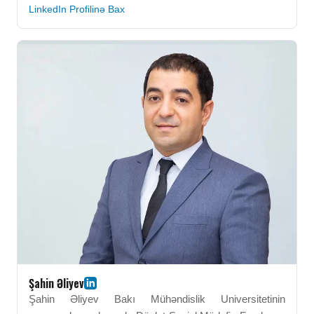
çalışır. O, sosial siyasətin formalaşdırılması və icrası,
LinkedIn Profilinə Bax
əmək bazarının inkişafı və sosial müdafiə sistemlərinin
təkmilləşdirilməsinə nəzarət edir. Dövlət proqramlarının
həyata keçirilməsində və institusional islahatların
icrasında fəal rol oynayır. Vüsal Nasirli strateji idarəetmə
və dövlət siyasəti sahəsində geniş təcrübəyə malikdir.
BEU-da əldə etdiyi akademik biliklər onun qərarvermə
proseslərinə güclü analitik dəstək vermişdir. O, ölkənin
sosial-iqtisadi inkişafına töhfə verən aparıcı dövlət
məmurlarından biridir.
Şahin Əliyev
Şahin Əliyev Bakı Mühəndislik Universitetinin