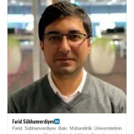
keçirilməsinə töhfə verir. Adil Həsənli işində müasir
dizayn prinsiplərini və normativ tələbləri tətbiq edir. BEU-
da aldığı texniki təhsil onun peşəkar ekspertizasının
əsasını təşkil edir. O, dövlət idarəetmə sistemində
dəyərli mütəxəssis kimi qiymətləndirilir.
Fərid Sübhanverdiyev
Fərid Sübhanverdiyev Bakı Mühəndirlik Universitetinin