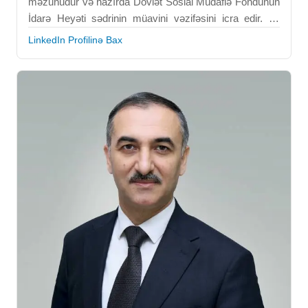
məzunudur və hazırda Dövlət Sosial Müdafiə Fondunun
İdarə Heyəti sədrinin müavini vəzifəsini icra edir. O,
sosial sığorta sisteminin idarə olunmasına və onun
LinkedIn Profilinə Bax
maliyyə dayanıqlığının təmin edilməsinə cavabdehdir.
Peşəkar fəaliyyəti sosial təminat mexanizmlərinin
optimallaşdırılmasına və institusional səmərəliliyin
artırılmasına yönəlib. Şahin Əliyev sosial müdafiə
sahəsində şəffaflığın və hesabatlılığın gücləndirilməsinə
töhfə verir. BEU-da əldə etdiyi iqtisadi və idarəetmə
bilikləri onun peşəkar fəaliyyətinin əsasını təşkil edir. O,
milli sosial rifah sisteminin inkişafında mühüm icraçı
fiqurlardan biridir.