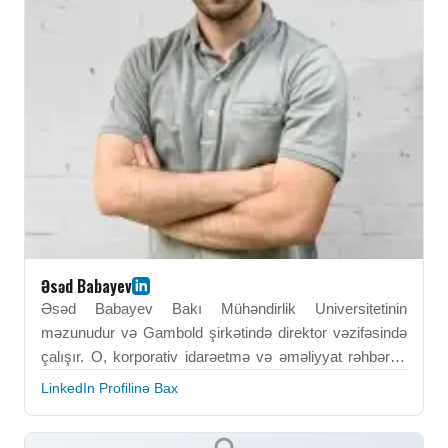
Əsəd Babayev
Əsəd Babayev Bakı Mühəndirlik Universitetinin
məzunudur və Gambold şirkətində direktor vəzifəsində
çalışır. O, korporativ idarəetmə və əməliyyat rəhbərliyi
sahəsində güclü təcrübəyə malikdir. Onun peşəkar
LinkedIn Profilinə Bax
fəaliyyəti strateji planlaşdırma və təşkilati səmərəliliyin
artırılmasına yönəlib. Asad Babayev biznes