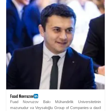
inkişafı fəal şəkildə dəstəkləyir. BEU-da əldə etdiyi
idarəetmə və analitik kompetensiyalar onun peşəkar
uğuruna əhəmiyyətli dərəcədə töhfə verib. O, BEU
məzunları arasında tanınmış qadın liderlərdən biri kimi
qiymətləndirilir.
Fuad Novruzov
Fuad Novruzov Bakı Mühəndirlik Universitetinin
məzunudur və Veysəloğlu Group of Companies-ə daxil