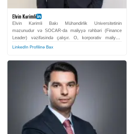
Elvin Kərimli
Elvin Kərimli Bakı Mühəndirlik Universitetinin
məzunudur və SOCAR-da maliyyə rəhbəri (Finance
Leader) vəzifəsində çalışır. O, korporativ maliyyə,
büdcələmə və maliyyə strategiyası sahəsində
LinkedIn Profilinə Bax
ixtisaslaşıb. Onun peşəkar fəaliyyəti maliyyə
idarəetməsinin optimallaşdırılması və strateji
qərarvermə proseslərinin dəstəklənməsinə yönəlib.
Elvin Kərimli analitik və liderlik bacarıqlarını maliyyə
performansının yaxşılaşdırılmasına tətbiq edir. BEU-da
formalaşdırdığı texniki və idarəetmə kompetensiyaları
onun peşəkar uğurunun əsasını təşkil edir. O, enerji
sektorunda tanınmış maliyyə lideridir.