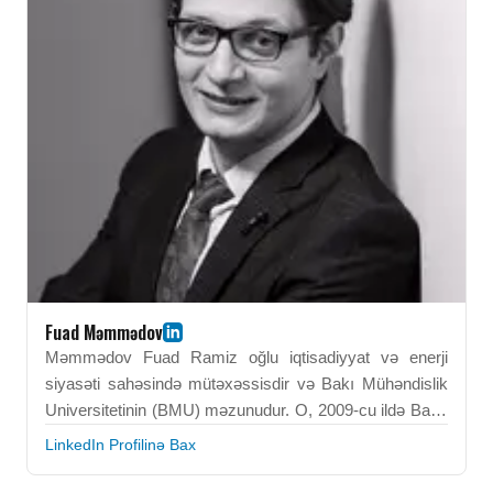
bacarıqları onun peşəkar fəaliyyətini güclü şəkildə
dəstəkləyir. O, strateji əhəmiyyətə malik dövlət
qurumunda yüksək ixtisaslı mütəxəssis kimi təmsil
olunur.
Fuad Məmmədov
Məmmədov Fuad Ramiz oğlu iqtisadiyyat və enerji
siyasəti sahəsində mütəxəssisdir və Bakı Mühəndislik
Universitetinin (BMU) məzunudur. O, 2009-cu ildə Bank
işi və menecment kafedrasında təhsilini başa
LinkedIn Profilinə Bax
vurmuşdur. Hazırda Səudiyyə Ərəbistanı Krallığının
Energetika Nazirliyində İqtisadi Təhlil və Modelləşdirmə