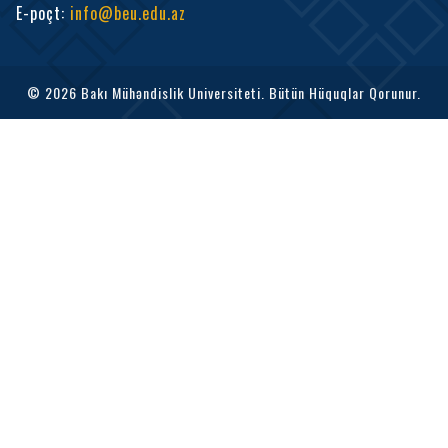
E-poçt
:
info@beu.edu.az
© 2026 Bakı Mühəndislik Universiteti. Bütün Hüquqlar Qorunur.