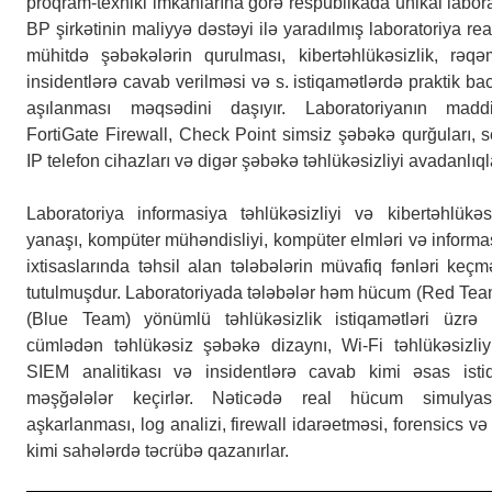
proqram-texniki imkanlarına görə respublikada unikal laborat
BP şirkətinin maliyyə dəstəyi ilə yaradılmış laboratoriya rea
mühitdə şəbəkələrin qurulması, kibertəhlükəsizlik, rəqəm
insidentlərə cavab verilməsi və s. istiqamətlərdə praktik bac
aşılanması məqsədini daşıyır. Laboratoriyanın maddi
FortiGate Firewall, Check Point simsiz şəbəkə qurğuları, se
IP telefon cihazları və digər şəbəkə təhlükəsizliyi avadanlıqla
Laboratoriya informasiya təhlükəsizliyi və kibertəhlükəsiz
yanaşı, kompüter mühəndisliyi, kompüter elmləri və informas
ixtisaslarında təhsil alan tələbələrin müvafiq fənləri keç
tutulmuşdur. Laboratoriyada tələbələr həm hücum (Red Tea
(Blue Team) yönümlü təhlükəsizlik istiqamətləri üzrə p
cümlədən təhlükəsiz şəbəkə dizaynı, Wi-Fi təhlükəsizliyi,
SIEM analitikası və insidentlərə cavab kimi əsas istiq
məşğələlər keçirlər. Nəticədə real hücum simulyasiyal
aşkarlanması, log analizi, firewall idarəetməsi, forensics v
kimi sahələrdə təcrübə qazanırlar.