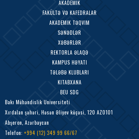
AKADEMIK
FAKÜLTƏ VƏ KAFEDRALAR
AKADEMIK TƏQVIM
SƏNƏDLƏR
XƏBƏRLƏR
REKTORLA ƏLAQƏ
KAMPUS HƏYATI
TƏLƏBƏ KLUBLARI
KITABXANA
BEU SDG
Bakı Mühəndislik Universiteti
Xırdalan şəhəri, Həsən Əliyev küçəsi, 120 AZ0101
Abşeron, Azərbaycan
Telefon
:
+994 (12) 349 99 66/67