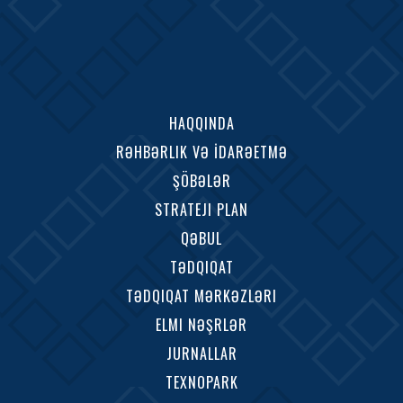
HAQQINDA
RƏHBƏRLIK VƏ İDARƏETMƏ
ŞÖBƏLƏR
STRATEJI PLAN
QƏBUL
TƏDQIQAT
TƏDQIQAT MƏRKƏZLƏRI
ELMI NƏŞRLƏR
JURNALLAR
TEXNOPARK