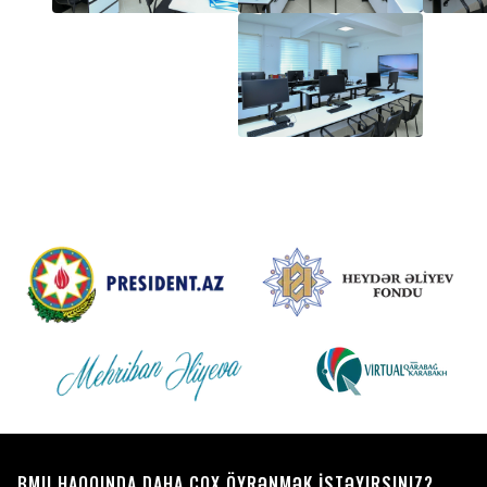
BMU HAQQINDA DAHA ÇOX ÖYRƏNMƏK İSTƏYIRSINIZ?