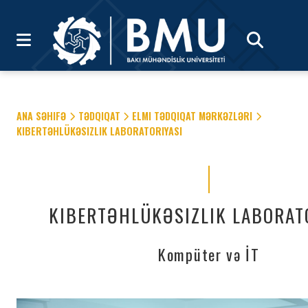
ANA SƏHIFƏ
TƏDQIQAT
ELMI TƏDQIQAT MƏRKƏZLƏRI
KIBERTƏHLÜKƏSIZLIK LABORATORIYASI
KIBERTƏHLÜKƏSIZLIK LABORAT
Kompüter və İT