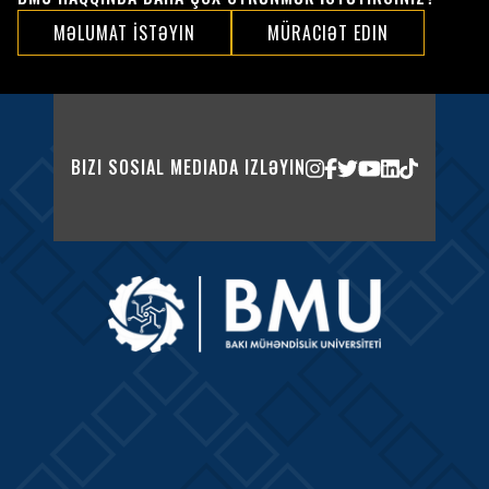
MƏLUMAT İSTƏYIN
MÜRACIƏT EDIN
BIZI SOSIAL MEDIADA IZLƏYIN