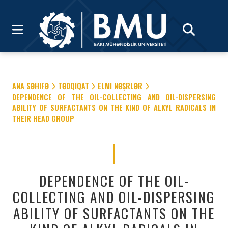
ANA SƏHIFƏ
TƏDQIQAT
ELMI NƏŞRLƏR
DEPENDENCE OF THE OIL-COLLECTING AND OIL-DISPERSING
ABILITY OF SURFACTANTS ON THE KIND OF ALKYL RADICALS IN
THEIR HEAD GROUP
DEPENDENCE OF THE OIL-
COLLECTING AND OIL-DISPERSING
ABILITY OF SURFACTANTS ON THE