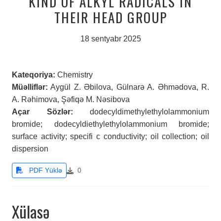
KIND OF ALKYL RADICALS IN
THEIR HEAD GROUP
18 sentyabr 2025
Kateqoriya
:
Chemistry
Müəlliflər
:
Aygül Z. Əbilova, Gülnarə A. Əhmədova, R.
A. Rəhimova, Şəfiqə M. Nəsibova
Açar Sözlər
:
dodecyldimethylethylolammonium
bromide; dodecyldiethylethylolammonium bromide;
surface activity; specifi c conductivity; oil collection; oil
dispersion
PDF Yüklə
0
Xülasə