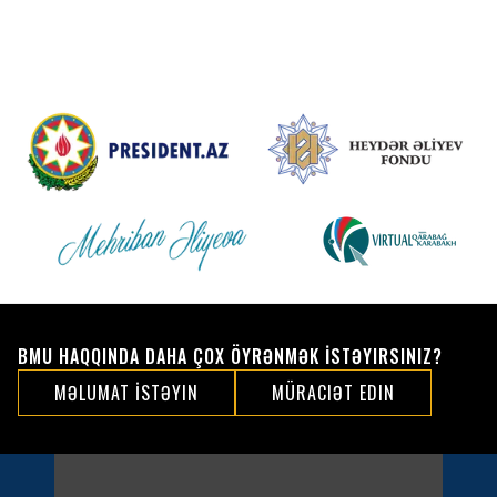
BMU HAQQINDA DAHA ÇOX ÖYRƏNMƏK İSTƏYIRSINIZ?
MƏLUMAT İSTƏYIN
MÜRACIƏT EDIN