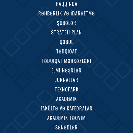
HAQQINDA
RƏHBƏRLIK VƏ İDARƏETMƏ
ŞÖBƏLƏR
STRATEJI PLAN
QƏBUL
TƏDQIQAT
TƏDQIQAT MƏRKƏZLƏRI
ELMI NƏŞRLƏR
JURNALLAR
TEXNOPARK
AKADEMIK
FAKÜLTƏ VƏ KAFEDRALAR
AKADEMIK TƏQVIM
SƏNƏDLƏR