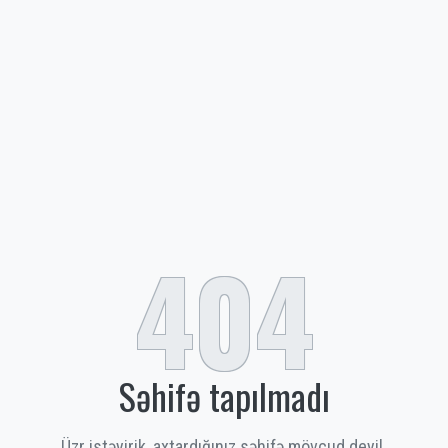
404
Səhifə tapılmadı
Üzr istəyirik, axtardığınız səhifə mövcud deyil.