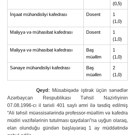
(0,5)
İnşaat mühəndisliyi kafedrası
Dosent
1
(1,0)
Maliyyə və mühasibat kafedrası
Dosent
1
(1,0)
Maliyyə və mühasibat kafedrası
Baş
1
müəllim
(1,0)
Sənaye mühəndisliyi kafedrası
Baş
2
müəllim
(1,0)
Qeyd:
Müsabiqədə iştirak üçün sənədlər
Azərbaycan Respublikası Təhsil Nazirliyinin
07.08.1996-cı il tarixli 401 saylı əmri ilə təsdiq edilmiş
“Ali təhsil müəssisələrində professor-müəllim və kafedra
müdiri vəzifələrinin tutulması qaydaları”na uyğun olaraq,
elan olunduğu gündən başlayaraq 1 ay müddətində