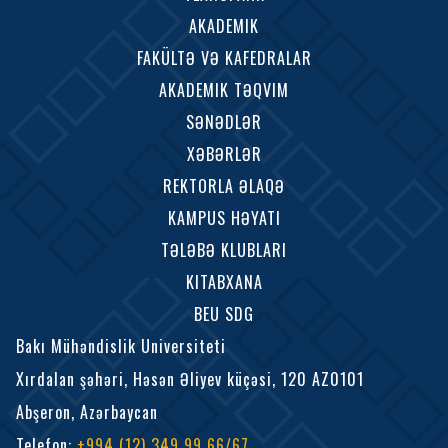
AKADEMIK
FAKÜLTƏ VƏ KAFEDRALAR
AKADEMIK TƏQVIM
SƏNƏDLƏR
XƏBƏRLƏR
REKTORLA ƏLAQƏ
KAMPUS HƏYATI
TƏLƏBƏ KLUBLARI
KITABXANA
BEU SDG
Bakı Mühəndislik Universiteti
Xırdalan şəhəri, Həsən Əliyev küçəsi, 120 AZ0101
Abşeron, Azərbaycan
Telefon
:
+994 (12) 349 99 66/67