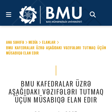
ANA SƏHIFƏ
MEDİA
ELANLAR
BMU KAFEDRALAR ÜZRƏ AŞAĞIDAKI VƏZIFƏLƏRI TUTMAQ ÜÇÜN
MÜSABIQƏ ELAN EDIR
BMU KAFEDRALAR ÜZRƏ
AŞAĞIDAKI VƏZIFƏLƏRI TUTMAQ
ÜÇÜN MÜSABIQƏ ELAN EDIR