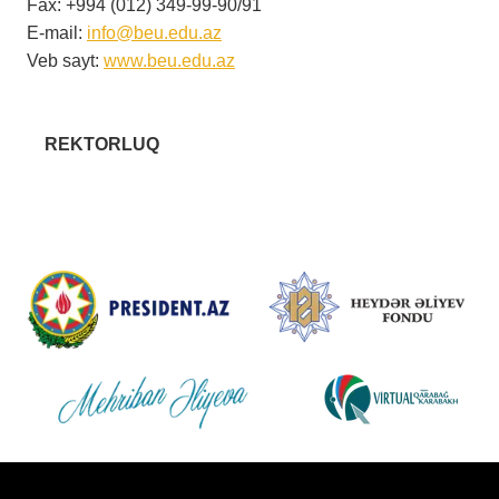
Fax: +994 (012) 349-99-90/91
E-mail:
info@beu.edu.az
Veb sayt:
www.beu.edu.az
REKTORLUQ