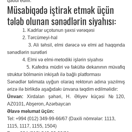
qəbul edilir.
Müsabiqədə iştirak etmək üçün
tələb olunan sənədlərin siyahısı:
1. Kadrlar uçotunun şəxsi vərəqəsi
2. Tərcümeyi-hal
3. Ali təhsil, elmi dərəcə və elmi ad haqqında
sənədlərin surətləri
4. Elmi və elmi-metodiki işlərin siyahısı
5. Kafedra müdiri və fakültə dekanının müvafiq
struktur bölmənin inkişafı ilə bağlı platforması
Sənədlər təlimata uyğun olaraq rektorun adına yazılmış
ərizə ilə birlikdə aşağıdakı ünvana təqdim edilməlidir:
Ünvan:
Xirdalan şəhəri, H. Əliyev küçəsi №120,
AZ0101, Abşeron, Azərbaycan
Əlavə məlumat üçün:
Tel: +994 (012) 349-99-66/67 (Daxili nömrələr: 1113,
1115, 1117, 1155, 1504)