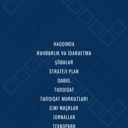
HAQQINDA
RƏHBƏRLIK VƏ İDARƏETMƏ
ŞÖBƏLƏR
STRATEJI PLAN
QƏBUL
TƏDQIQAT
TƏDQIQAT MƏRKƏZLƏRI
ELMI NƏŞRLƏR
JURNALLAR
TEXNOPARK