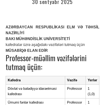
30 sentyabr 2025
AZƏRBAYCAN RESPUBLİKASI ELM VƏ TƏHSİL
NAZİRLİYİ
BAKI MÜHƏNDİSLİK UNİVERSİTETİ
kafedralar üzrə aşağıdakı vəzifələri tutmaq üçün
MÜSABİQƏ ELAN EDİR
Professor-müəllim vəzifələrini
tutmaq üçün:
Kafedra
Vəzifə
Yerlər
Dövlət və bələdiyyə idarəetməsi
Professor
1
kafedrası
(1,0)
Ümumi fənlər kafedrası
Professor
1