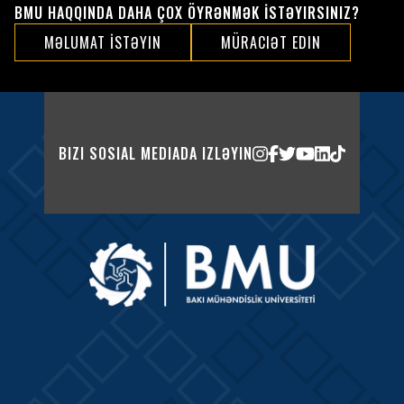
BMU HAQQINDA DAHA ÇOX ÖYRƏNMƏK İSTƏYIRSINIZ?
MƏLUMAT İSTƏYIN
MÜRACIƏT EDIN
BIZI SOSIAL MEDIADA IZLƏYIN