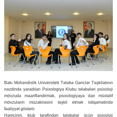
Bakı Mühəndislik Universiteti Tələbə Gənclər Təşkilatının
nəzdində yaradılan Psixologiya Klubu tələbələri psixoloji
mövzuda maarifləndirmək, psixologiyaya dair müxtəlif
mövzuların müzakirəsini təşkil etmək istiqamətində
fəaliyyət göstərir.
Həmçinin, klub tərəfindən tələbələr üçün psixoloji