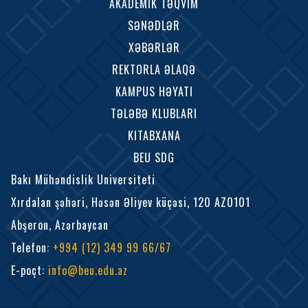
AKADEMIK TƏQVIM
SƏNƏDLƏR
XƏBƏRLƏR
REKTORLA ƏLAQƏ
KAMPUS HƏYATI
TƏLƏBƏ KLUBLARI
KITABXANA
BEU SDG
Bakı Mühəndislik Universiteti
Xırdalan şəhəri, Həsən Əliyev küçəsi, 120 AZ0101
Abşeron, Azərbaycan
Telefon
:
+994 (12) 349 99 66/67
E-poçt
:
info@beu.edu.az