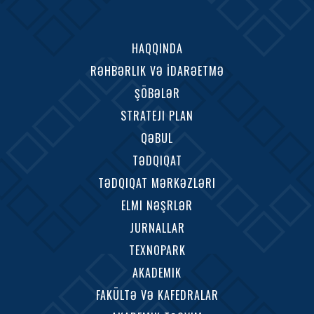
HAQQINDA
RƏHBƏRLIK VƏ İDARƏETMƏ
ŞÖBƏLƏR
STRATEJI PLAN
QƏBUL
TƏDQIQAT
TƏDQIQAT MƏRKƏZLƏRI
ELMI NƏŞRLƏR
JURNALLAR
TEXNOPARK
AKADEMIK
FAKÜLTƏ VƏ KAFEDRALAR