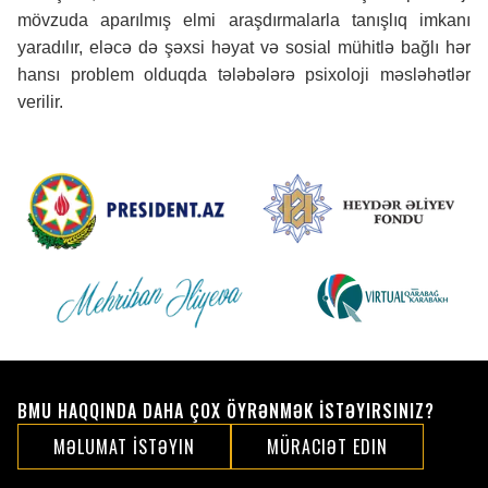
mövzuda aparılmış elmi araşdırmalarla tanışlıq imkanı
yaradılır, eləcə də şəxsi həyat və sosial mühitlə bağlı hər
hansı problem olduqda tələbələrə psixoloji məsləhətlər
verilir.
BMU HAQQINDA DAHA ÇOX ÖYRƏNMƏK İSTƏYIRSINIZ?
MƏLUMAT İSTƏYIN
MÜRACIƏT EDIN