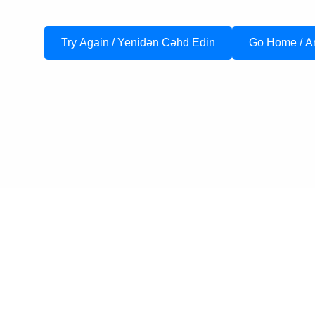
Try Again / Yenidən Cəhd Edin
Go Home / A