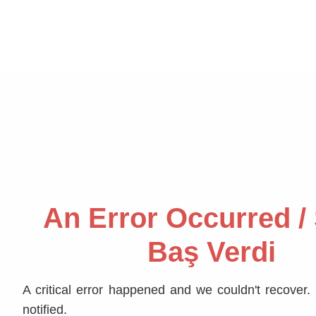
An Error Occurred /
Baş Verdi
A critical error happened and we couldn't recove
notified.