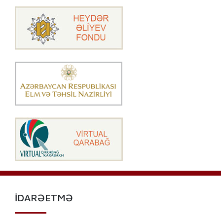
İDARƏETMƏ