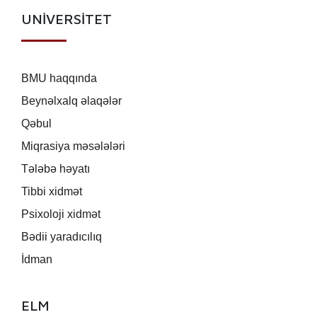
UNİVERSİTET
BMU haqqında
Beynəlxalq əlaqələr
Qəbul
Miqrasiya məsələləri
Tələbə həyatı
Tibbi xidmət
Psixoloji xidmət
Bədii yaradıcılıq
İdman
ELM