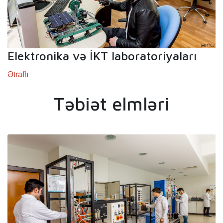
Elektronika və
KT laboratoriyaları
İ
Ətraflı
Təbiət elmləri