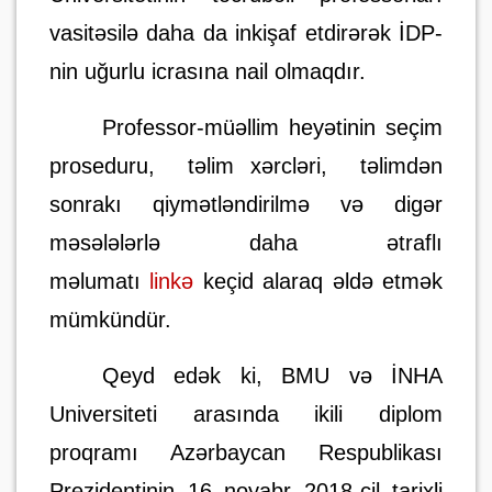
vasitəsilə daha da inkişaf etdirərək İDP-
nin uğurlu icrasına nail olmaqdır.
Professor-müəllim heyətinin seçim
proseduru,
təlim xərcləri,
təlimdən
sonrakı qiymətləndirilmə və digər
məsələlərlə daha ətraflı
məlumatı
linkə
keçid alaraq əldə etmək
mümkündür.
Qeyd edək ki, BMU və İNHA
Universiteti arasında ikili diplom
proqramı Azərbaycan Respublikası
Prezidentinin 16 noyabr 2018-cil tarixli