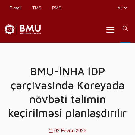
E-mail
TMS
PMS
BMU-İNHA İDP
çərçivəsində Koreyada
növbəti təlimin
keçirilməsi planlaşdırılır
02 Fevral 2023