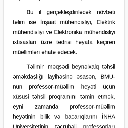
Bu il gerçəkləşdiriləcək növbəti
təlim isə İnşaat mühəndisliyi, Elektrik
mühəndisliyi və Elektronika mühəndisliyi
ixtisasları üzrə tədrisi həyata keçirən
müəllimləri əhatə edəcək.
Təlimin məqsədi beynəlxalq təhsil
əməkdaşlığı layihəsinə əsasən, BMU-
nun professor-müəllim heyəti üçün
xüsusi təhsil proqramını təmin etmək,
eyni zamanda professor-müəllim
heyətinin bilik və bacarıqlarını İNHA
Universitetinin təcrübəli professorları