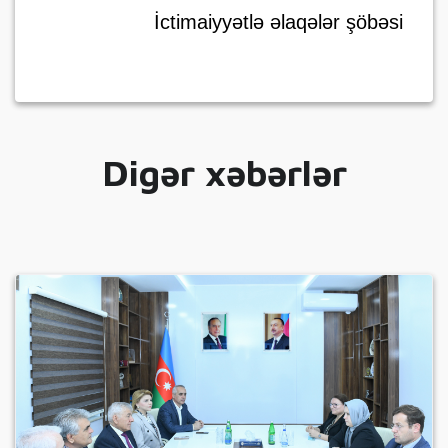
İctimaiyyətlə əlaqələr şöbəsi
Digər xəbərlər