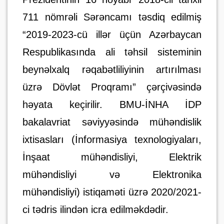
711 nömrəli Sərəncamı təsdiq edilmiş
“2019-2023-cü illər üçün Azərbaycan
Respublikasında ali təhsil sisteminin
beynəlxalq rəqabətliliyinin artırılması
üzrə Dövlət Proqramı” çərçivəsində
həyata keçirilir. BMU-İNHA İDP
bakalavriat səviyyəsində mühəndislik
ixtisasları (İnformasiya texnologiyaları,
İnşaat mühəndisliyi, Elektrik
mühəndisliyi və Elektronika
mühəndisliyi)
istiqaməti üzrə 2020/2021-
ci tədris ilindən icra edilməkdədir.