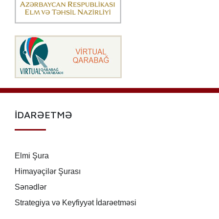
İDARƏETMƏ
Elmi Şura
Himayəçilər Şurası
Sənədlər
Strategiya və Keyfiyyət İdarəetməsi