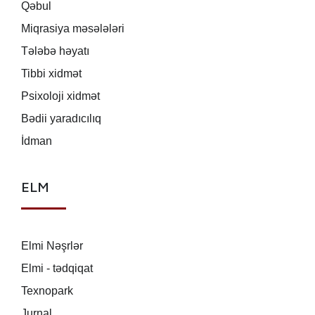
Qəbul
Miqrasiya məsələləri
Tələbə həyatı
Tibbi xidmət
Psixoloji xidmət
Bədii yaradıcılıq
İdman
ELM
Elmi Nəşrlər
Elmi - tədqiqat
Texnopark
Jurnal