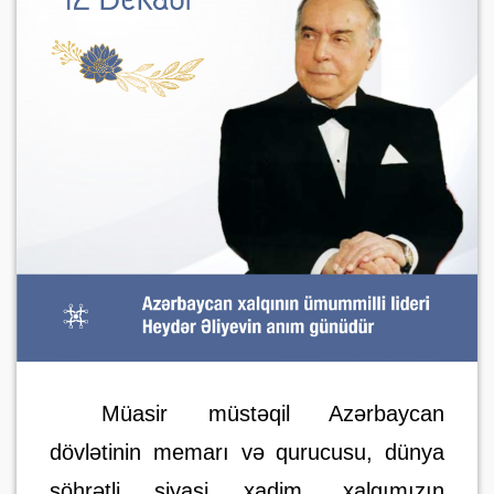
Müasir müstəqil Azərbaycan
dövlətinin memarı və qurucusu, dünya
şöhrətli siyasi xadim, xalqımızın