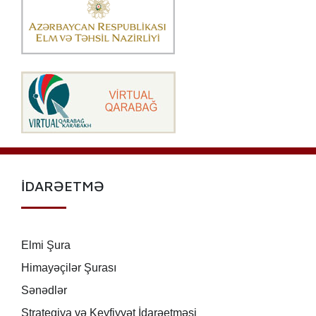
İDARƏETMƏ
Elmi Şura
Himayəçilər Şurası
Sənədlər
Strategiya və Keyfiyyət İdarəetməsi