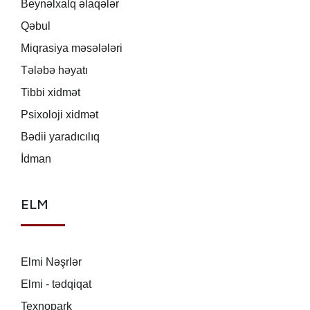
Beynəlxalq əlaqələr
Qəbul
Miqrasiya məsələləri
Tələbə həyatı
Tibbi xidmət
Psixoloji xidmət
Bədii yaradıcılıq
İdman
ELM
Elmi Nəşrlər
Elmi - tədqiqat
Texnopark