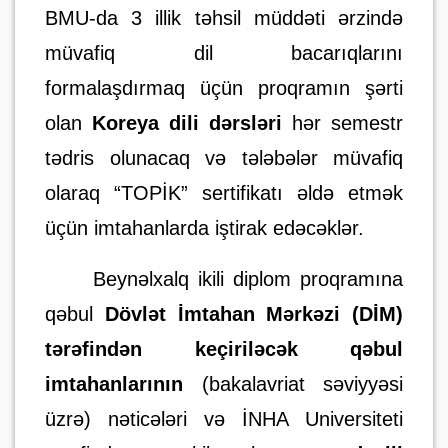
BMU-da 3 illik təhsil müddəti ərzində
müvafiq dil bacarıqlarını
formalaşdırmaq üçün proqramın şərti
olan
Koreya dili dərsləri
hər semestr
tədris olunacaq və tələbələr müvafiq
olaraq “TOPİK” sertifikatı əldə etmək
üçün imtahanlarda iştirak edəcəklər.
Beynəlxalq ikili diplom proqramına
qəbul
Dövlət İmtahan Mərkəzi (DİM)
tərəfindən keçiriləcək qəbul
imtahanlarının
(bakalavriat səviyyəsi
üzrə) nəticələri və İNHA Universiteti