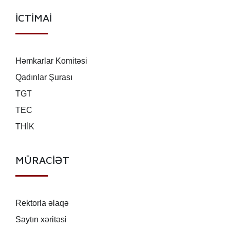
İCTİMAİ
Həmkarlar Komitəsi
Qadınlar Şurası
TGT
TEC
THİK
MÜRACİƏT
Rektorla əlaqə
Saytın xəritəsi