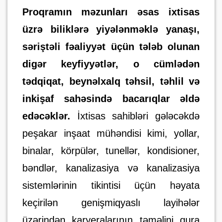
Proqramın məzunları əsas ixtisas
üzrə biliklərə yiyələnməklə yanaşı,
səriştəli fəaliyyət üçün tələb olunan
digər keyfiyyətlər, o cümlədən
tədqiqat, beynəlxalq təhsil, təhlil və
inkişaf sahəsində bacarıqlar əldə
edəcəklər.
İxtisas sahibləri gələcəkdə
peşakar inşaat mühəndisi kimi, yollar,
binalar, körpülər, tunellər, kondisioner,
bəndlər, kanalizasiya və kanalizasiya
sistemlərinin tikintisi üçün həyata
keçirilən genişmiqyaslı layihələr
üzərindən karyeralarının təməlini qura