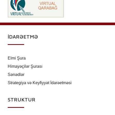
İDARƏETMƏ
Elmi Şura
Himayəçilər Şurası
Sənədlər
Strategiya və Keyfiyyət İdarəetməsi
STRUKTUR