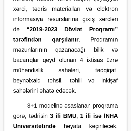
xərci, tədris materialları və elektron
informasiya resurslarına çıxış xərcləri
də
“2019-2023 Dövlət Proqramı”
tərəfindən qarşılanır.
Proqramın
məzunlarının qazanacağı bilik və
bacarıqlar qeyd olunan 4 ixtisas üzrə
mühəndislik sahələri, tədqiqat,
beynəlxalq təhsil, təhlil və inkişaf
sahələrini əhatə edəcək
.
3+1 modelinə əsaslanan proqrama
görə, tədrisin
3 ili BMU
,
1 ili isə İNHA
Universitetində
həyata keçiriləcək.