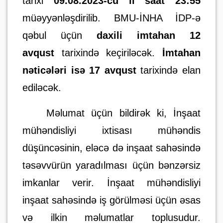
tarixi
09.08.2023-cü il saat 23:55
müəyyənləşdirilib.
BMU-İNHA İDP-ə
qəbul üçün
daxili imtahan 12
avqust
tarixində keçiriləcək.
İmtahan
nəticələri isə 17 avqust
tarixində elan
ediləcək.
Məlumat üçün bildirək ki, İnşaat
mühəndisliyi ixtisası mühəndis
düşüncəsinin, eləcə də inşaat sahəsində
təsəvvürün yaradılması üçün bənzərsiz
imkanlar verir. İnşaat mühəndisliyi
inşaat sahəsində iş görülməsi üçün əsas
və ilkin məlumatlar toplusudur.