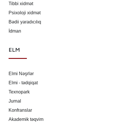
Tibbi xidmət
Psixoloji xidmət
Bədii yaradıcılıq
İdman
ELM
Elmi Nəşrlər
Elmi - tədqiqat
Texnopark
Jurnal
Konfranslar
Akademik təqvim