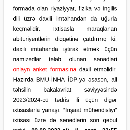
formada olan riyaziyyat, fizika və ingilis
dili üzrə daxili imtahandan da uğurla
keçməlidir. İxtisasla maraqlanan
abituriyentlərin diqqətinə çatdırırıq ki,
daxili imtahanda iştirak etmək üçün
namizədlər tələb olunan sənədləri
onlayn anket formasına
daxil etməlidir.
Hazırda BMU-İNHA İDP-yə əsasən, ali
təhsilin bakalavriat səviyyəsində
2023/2024-cü tədris ili üçün digər
ixtisaslarla yanaşı, “İnşaat mühəndisliyi”
ixtisası üzrə də sənədlərin son qəbul