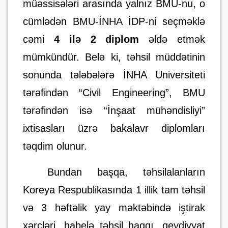
müəssisələri arasında yalnız BMU-nu, o
cümlədən BMU-İNHA İDP-ni seçməklə
cəmi
4 ilə 2 diplom
əldə etmək
mümkündür. Belə ki, təhsil müddətinin
sonunda tələbələrə İNHA Universiteti
tərəfindən “Civil Engineering”, BMU
tərəfindən isə “İnşaat mühəndisliyi”
ixtisasları üzrə bakalavr diplomları
təqdim olunur.
Bundan başqa,
təhsilalanların
Koreya Respublikasında 1 illik tam təhsil
və 3 həftəlik yay məktəbində iştirak
xərcləri, habelə təhsil haqqı, qeydiyyat