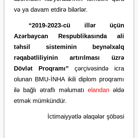
və ya davam etdirə bilərlər.
“2019-2023-cü illər üçün
Azərbaycan Respublikasında ali
təhsil sisteminin beynəlxalq
rəqabətliliyinin artırılması üzrə
Dövlət Proqramı”
çərçivəsində icra
olunan BMU-İNHA ikili diplom proqramı
ilə bağlı ətraflı
məlumatı
elandan
əldə
etmə
k mümkündür.
İctimaiyyətlə əlaqələr şöbəsi