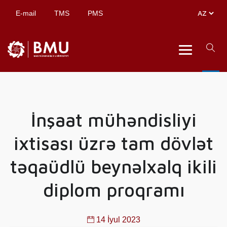
E-mail
TMS
PMS
İnşaat mühəndisliyi
ixtisası üzrə tam dövlət
təqaüdlü beynəlxalq ikili
diplom proqramı
14 İyul 2023