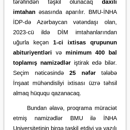
tərəfindən təşkil olunacaq
daxili
imtahan
əsasında aparılır. BMU-İNHA
İDP-də Azərbaycan vətəndaşı olan,
2023-cü ildə DİM imtahanlarından
uğurla keçən
1-ci ixtisas qrupunun
abituriyentləri
və
minimum 400 bal
toplamış namizədlər
iştirak edə bilər.
Seçim nəticəsində
25 nəfər
tələbə
İnşaat mühəndisliyi ixtisası üzrə təhsil
almaq hüququ qazanacaq.
Bundan əlavə, proqrama müraciət
etmiş namizədlər BMU ilə İNHA
Universitetinin birgə təşkil etdiyi və yazılı