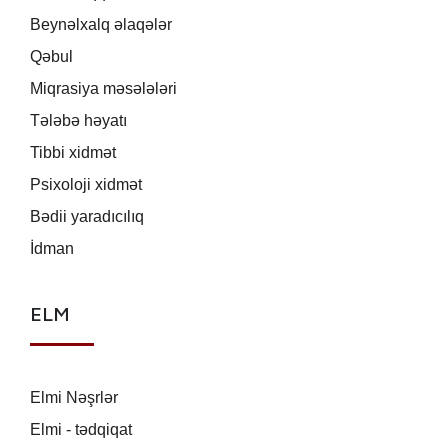
Beynəlxalq əlaqələr
Qəbul
Miqrasiya məsələləri
Tələbə həyatı
Tibbi xidmət
Psixoloji xidmət
Bədii yaradıcılıq
İdman
ELM
Elmi Nəşrlər
Elmi - tədqiqat