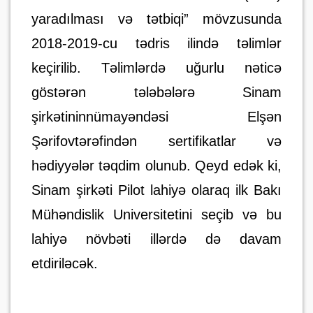
yaradılması və tətbiqi” mövzusunda
2018-2019-cu tədris ilində təlimlər
keçirilib. Təlimlərdə uğurlu nəticə
göstərən tələbələrə Sinam
şirkətininnümayəndəsi Elşən
Şərifovtərəfindən sertifikatlar və
hədiyyələr təqdim olunub. Qeyd edək ki,
Sinam şirkəti Pilot lahiyə olaraq ilk Bakı
Mühəndislik Universitetini seçib və bu
lahiyə növbəti illərdə də davam
etdiriləcək.