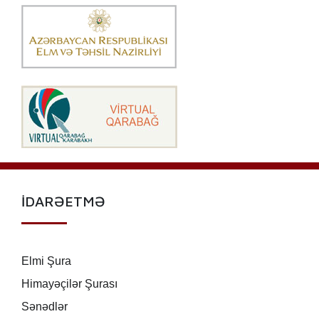
İDARƏETMƏ
Elmi Şura
Himayəçilər Şurası
Sənədlər