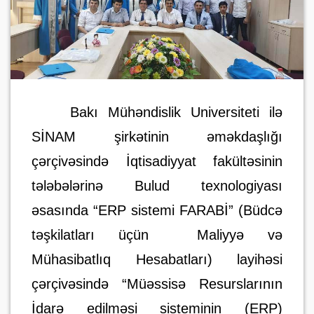
Bakı Mühəndislik Universiteti ilə
SİNAM şirkətinin əməkdaşlığı
çərçivəsində İqtisadiyyat fakültəsinin
tələbələrinə Bulud texnologiyası
əsasında “ERP sistemi FARABİ” (Büdcə
təşkilatları üçün Maliyyə və
Mühasibatlıq Hesabatları) layihəsi
çərçivəsində “Müəssisə Resurslarının
İdarə edilməsi sisteminin (ERP)