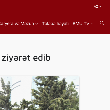
Karyera və Məzun
Tələbə həyatı
BMU TV
 ziyarət edib