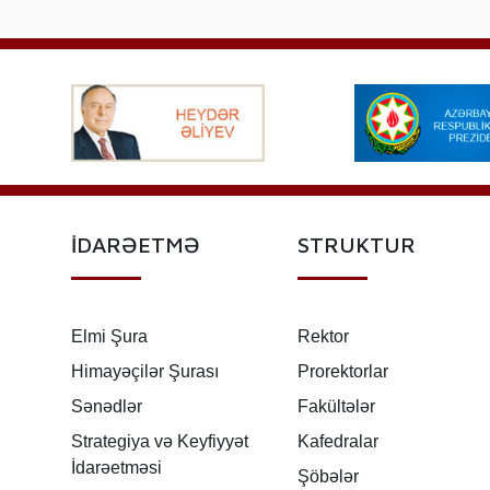
İDARƏETMƏ
STRUKTUR
Elmi Şura
Rektor
Himayəçilər Şurası
Prorektorlar
Sənədlər
Fakültələr
Strategiya və Keyfiyyət
Kafedralar
İdarəetməsi
Şöbələr