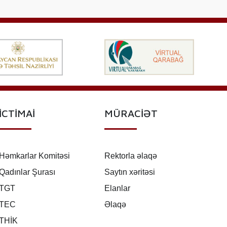
İCTİMAİ
MÜRACİƏT
Həmkarlar Komitəsi
Rektorla əlaqə
Qadınlar Şurası
Saytın xəritəsi
TGT
Elanlar
TEC
Əlaqə
THİK