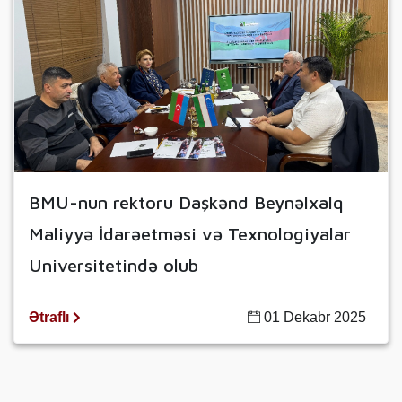
BMU-nun rektoru Daşkənd Beynəlxalq
Maliyyə İdarəetməsi və Texnologiyalar
Universitetində olub
Ətraflı
01 Dekabr 2025