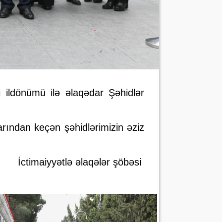
i ildönümü ilə əlaqədar Şəhidlər
rından keçən şəhidlərimizin əziz
İctimaiyyətlə əlaqələr şöbəsi