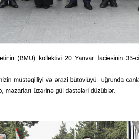
etinin (BMU) kollektivi 20 Yanvar faciəsinin 35-c
əmizin müstəqilliyi və ərazi bütövlüyü
uğrunda canla
b, məzarları üzərinə gül dəstələri düzüblər.