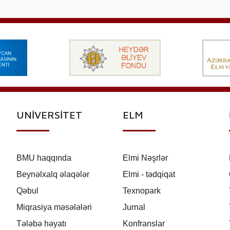
UNİVERSİTET
ELM
BMU haqqında
Elmi Nəşrlər
Beynəlxalq əlaqələr
Elmi - tədqiqat
Qəbul
Texnopark
Miqrasiya məsələləri
Jurnal
Tələbə həyatı
Konfranslar