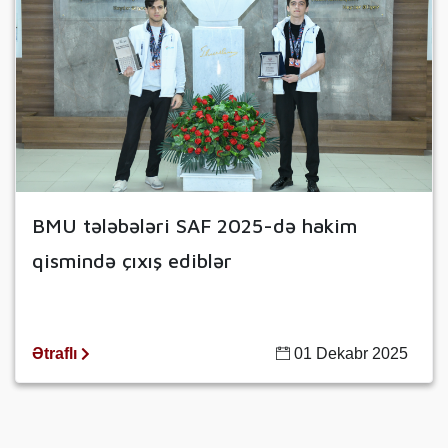
BMU tələbələri SAF 2025-də hakim
qismində çıxış ediblər
Ətraflı
01 Dekabr 2025