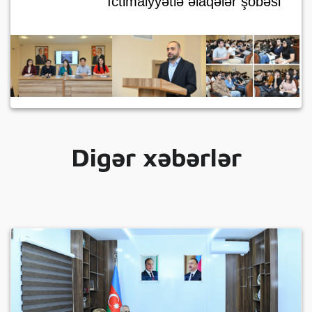
İctimaiyyətlə əlaqələr şöbəsi
Digər xəbərlər