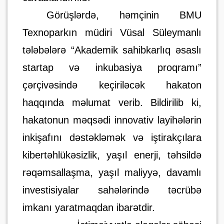
Görüşlərdə, həmçinin BMU
Texnoparkın müdiri Vüsal Süleymanlı
tələbələrə “Akademik sahibkarlıq əsaslı
startap və inkubasiya proqramı”
çərçivəsində keçiriləcək hakaton
haqqında məlumat verib. Bildirilib ki,
hakatonun məqsədi innovativ layihələrin
inkişafını dəstəkləmək və iştirakçılara
kibertəhlükəsizlik, yaşıl enerji, təhsildə
rəqəmsallaşma, yaşıl maliyyə, davamlı
investisiyalar sahələrində təcrübə
imkanı yaratmaqdan ibarətdir.