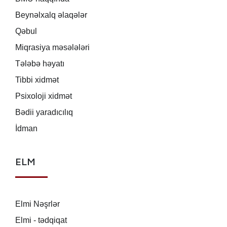
Beynəlxalq əlaqələr
Qəbul
Miqrasiya məsələləri
Tələbə həyatı
Tibbi xidmət
Psixoloji xidmət
Bədii yaradıcılıq
İdman
ELM
Elmi Nəşrlər
Elmi - tədqiqat