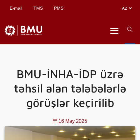
E-mail
TMS
PMS
BMU-İNHA-İDP üzrə
təhsil alan tələbələrlə
görüşlər keçirilib
16 May 2025