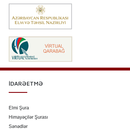
İDARƏETMƏ
Elmi Şura
Himayəçilər Şurası
Sənədlər