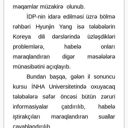
məqamlar müzakirə
olunub.
İDP-nin idarə edilməsi üzrə bölmə
rəhbəri Hyunjin Yang isə tələbələrin
Koreya dili dərslərində üzləşdikləri
problemlərə, habelə onları
maraqlandıran digər məsələlərə
münasibətini açıqlayıb.
Bundan başqa, gələn il sonuncu
kursu İNHA Universitetində oxuyacaq
tələbələrə səfər öncəsi bütün zəruri
informasiyalar çatdırılıb, habelə
iştirakçıları maraqlandıran suallar
cavablandırılıb.