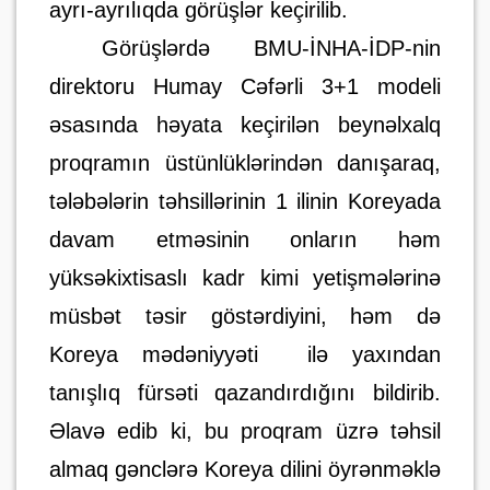
ayrı-ayrılıqda görüşlər keçirilib.
Görüşlərdə BMU-İNHA-İDP-nin
direktoru Humay Cəfərli 3+1 modeli
əsasında həyata keçirilən beynəlxalq
proqramın üstünlüklərindən danışaraq,
tələbələrin təhsillərinin 1 ilinin Koreyada
davam etməsinin onların həm
yüksəkixtisaslı kadr kimi yetişmələrinə
müsbət təsir göstərdiyini, həm də
Koreya mədəniyyəti ilə yaxından
tanışlıq fürsəti qazandırdığını bildirib.
Əlavə edib ki, bu proqram üzrə təhsil
almaq gənclərə Koreya dilini öyrənməklə