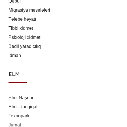
Qəbul
Miqrasiya məsələləri
Tələbə həyatı
Tibbi xidmət
Psixoloji xidmət
Bədii yaradıcılıq
İdman
ELM
Elmi Nəşrlər
Elmi - tədqiqat
Texnopark
Jurnal