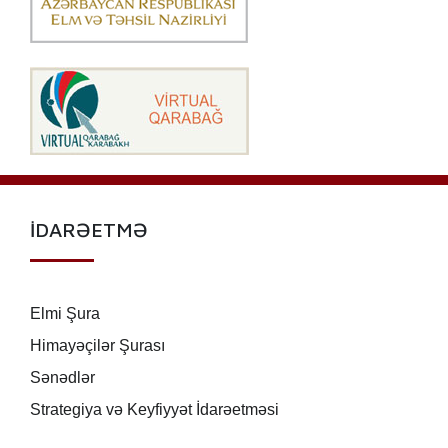
İDARƏETMƏ
Elmi Şura
Himayəçilər Şurası
Sənədlər
Strategiya və Keyfiyyət İdarəetməsi