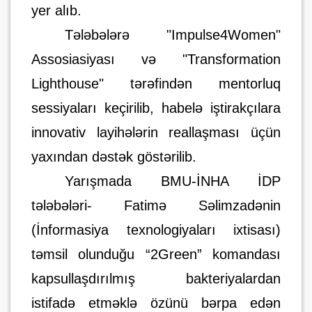
yer alıb.
Tələbələrə "Impulse4Women"
Assosiasiyası və "Transformation
Lighthouse" tərəfindən mentorluq
sessiyaları keçirilib, habelə iştirakçılara
innovativ layihələrin reallaşması üçün
yaxından dəstək göstərilib.
Yarışmada BMU-İNHA İDP
tələbələri- Fatimə Səlimzadənin
(İnformasiya texnologiyaları ixtisası)
təmsil olunduğu “2Green” komandası
kapsullaşdırılmış bakteriyalardan
istifadə etməklə özünü bərpa edən