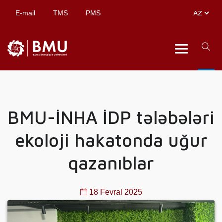
E-mail
TMS
PMS
BMU-İNHA İDP tələbələri
ekoloji hakatonda uğur
qazanıblar
18 Fevral 2025