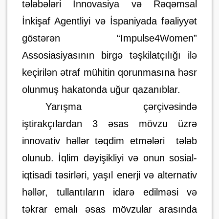
tələbələri İnnovasiya və Rəqəmsal
İnkişaf Agentliyi və İspaniyada fəaliyyət
göstərən “Impulse4Women”
Assosiasiyasının birgə təşkilatçılığı ilə
keçirilən ətraf mühitin qorunmasına həsr
olunmuş hakatonda uğur qazanıblar.
Yarışma çərçivəsində
iştirakçılardan 3 əsas mövzu üzrə
innovativ həllər təqdim etmələri
tələb
olunub. İqlim dəyişikliyi və onun sosial-
iqtisadi təsirləri, yaşıl enerji və alternativ
həllər, tullantıların idarə edilməsi və
təkrar emalı əsas mövzular arasında