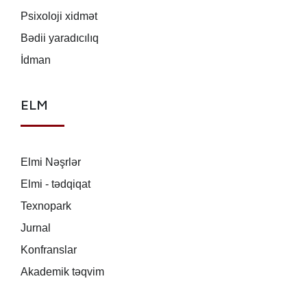
Psixoloji xidmət
Bədii yaradıcılıq
İdman
ELM
Elmi Nəşrlər
Elmi - tədqiqat
Texnopark
Jurnal
Konfranslar
Akademik təqvim