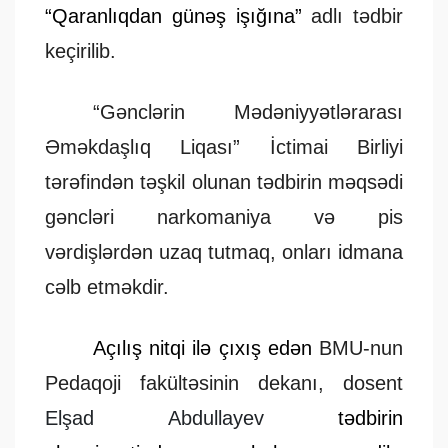
“
Qaranlıqdan günəş işığına
”
adlı tədbir
keçirilib.
“Gənclərin Mədəniyyətlərarası
Əməkdaşlıq Liqası” İctimai Birliyi
tərəfindən təşkil olunan tədbirin məqsədi
gəncləri narkomaniya və pis
vərdişlərdən uzaq tutmaq, onları idmana
cəlb etməkdir.
Açılış nitqi ilə çıxış edən
BMU-nun
Pedaqoji fakültəsinin dekanı, dosent
Elşad Abdullayev
tədbirin