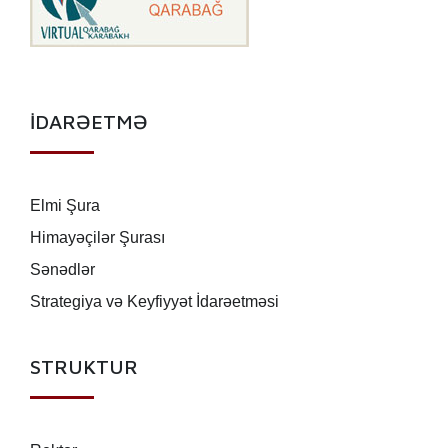
İDARƏETMƏ
Elmi Şura
Himayəçilər Şurası
Sənədlər
Strategiya və Keyfiyyət İdarəetməsi
STRUKTUR