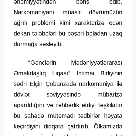
əhəmiyyətindən bəhs edib.
Narkomaniyanı müasir dövrümüzün
ağrılı problemi kimi xarakterizə edən
dekan tələbələri bu bəşəri bəladan uzaq
durmağa səsləyib.
“Gənclərin Mədəniyyətlərarası
Əməkdaşlıq Liqası” İctimai Birliyinin
sədri Elçin Çobanzadə
narkomaniya ilə
dövlət səviyyəsində mübarizə
aparıldığını və rəhbərlik etdiyi təşkilatın
bu sahədə mütəmadi tədbirlər həyata
keçirdiyini diqqətə çatdırıb. Ölkəmizdə