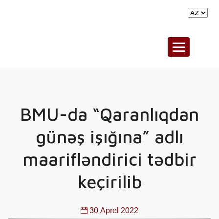
E-mail
TMS
PMS
BMU-da “Qaranlıqdan
günəş işığına” adlı
maarifləndirici tədbir
keçirilib
30 Aprel 2022