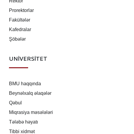
Rektor
Prorektorlar
Fakültələr
Kafedralar
Şöbələr
UNİVERSİTET
BMU haqqında
Beynəlxalq əlaqələr
Qəbul
Miqrasiya məsələləri
Tələbə həyatı
Tibbi xidmət