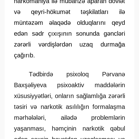
narkomaniya ilə mübarizə aparan dövlət
və qeyri-hökumət təşkilatları ilə
müntəzəm əlaqədə olduqlarını qeyd
edən sədr çıxışının sonunda gəncləri
zərərli vərdişlərdən uzaq durmağa
çağırıb.
Tədbirdə psixoloq Pərvanə
Baxşəliyeva psixoaktiv maddələrin
xüsusiyyətləri, onların sağlamlığa zərərli
təsiri və narkotik asılılığın formalaşma
mərhələləri, ailədə problemlərin
yaşanması, həmçinin narkotik qəbul