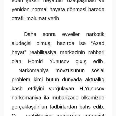
edən şəxsin həyatdan uzaqlaşması və
yenidən normal həyata dönməsi barədə
ətraflı məlumat verib.
Daha sonra əvvəllər narkotik
aludəçisi olmuş, hazırda isə “Azad
həyat” reabilitasiya mərkəzinin rəhbəri
olan Həmid Yunusov çıxış edib.
Narkomaniya
mövzusunun sosial
problem kimi bütün dünyada aktuallıq
kəsb etdiyini vurğulayan H.Yunusov
narkomaniya ilə mübarizədə ölkəmizdə
gerçəkləşdirilən tədbirlərdən bəhs edib.
O,
reabilitasiya mərkəzinə müraciət