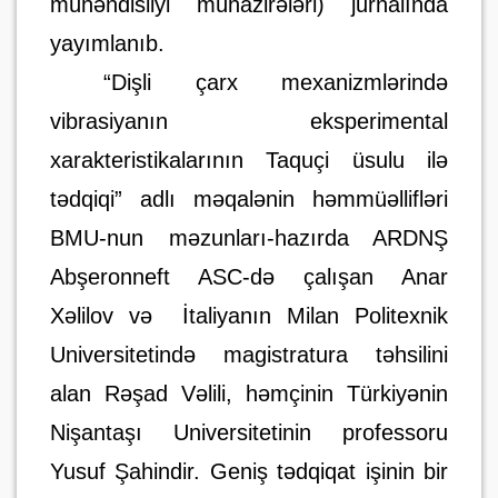
mühəndisliyi mühazirələri) jurnalında
yayımlanıb.
“Dişli çarx mexanizmlərində
vibrasiyanın eksperimental
xarakteristikalarının Taquçi üsulu ilə
tədqiqi” adlı məqalənin həmmüəllifləri
BMU-nun məzunları-hazırda ARDNŞ
Abşeronneft ASC-də çalışan Anar
Xəlilov və
İtaliyanın Milan Politexnik
Universitetində magistratura təhsilini
alan Rəşad Vəlili, həmçinin Türkiyənin
Nişantaşı Universitetinin professoru
Yusuf Şahindir. Geniş tədqiqat işinin bir