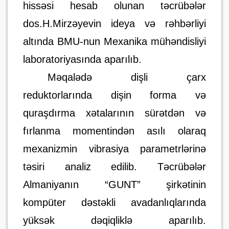
hissəsi hesab olunan təcrübələr
dos.H.Mirzəyevin ideya və rəhbərliyi
altında BMU-nun Mexanika mühəndisliyi
laboratoriyasında aparılıb.
Məqalədə dişli çarx
reduktorlarında dişin forma və
quraşdırma xətalarının sürətdən və
fırlanma momentindən asılı olaraq
mexanizmin vibrasiya parametrlərinə
təsiri analiz edilib. Təcrübələr
Almaniyanın “GUNT” şirkətinin
kompüter dəstəkli avadanlıqlarında
yüksək dəqiqliklə aparılıb.