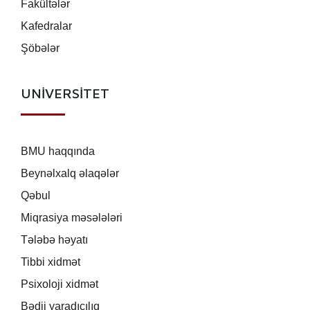
Fakültələr
Kafedralar
Şöbələr
UNİVERSİTET
BMU haqqında
Beynəlxalq əlaqələr
Qəbul
Miqrasiya məsələləri
Tələbə həyatı
Tibbi xidmət
Psixoloji xidmət
Bədii yaradıcılıq