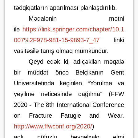
tədqiqatların aparılması planlaşdırılıb.
Məqalənin mətni
ilə
https://link.springer.com/chapter/10.1
007%2F978-981-15-9893-7_47
linki
vasitəsilə tanış olmaq mümkündür.
Qeyd edək ki, adıçəkilən məqalə
bir müddət öncə Belçikanın Gent
Universitetində keçirilən “Yorulma və
yeyilmə nəticəsində dağılma” (FFW
2020 - The 8th International Conference
on Fracture Fatugie and Wear.
http://www.ffwconf.org/2020/
)
adlı nüfuzlu beynəlxalq elmi