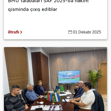
BMU tələbələri SAF 2025-də hakim
qismində çıxış ediblər
Ətraflı
01 Dekabr 2025