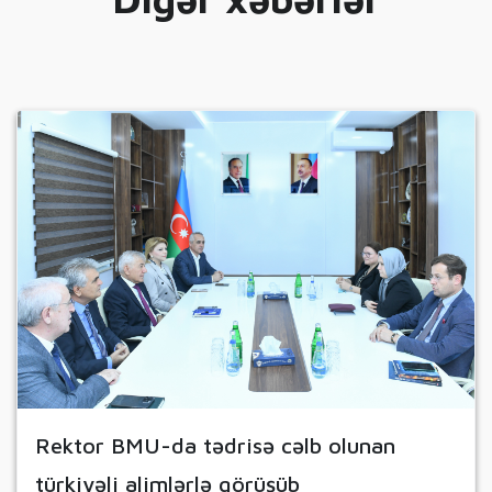
Rektor BMU-da tədrisə cəlb olunan
türkiyəli alimlərlə görüşüb