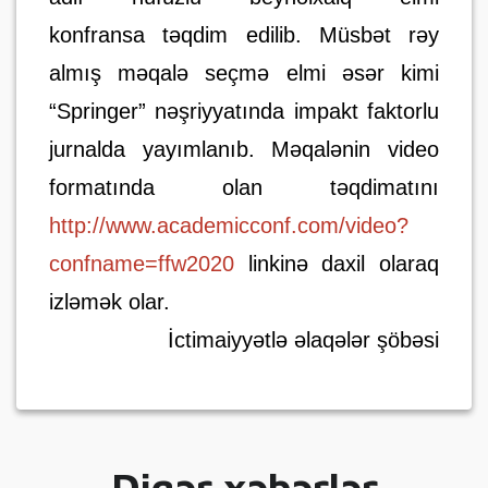
konfransa təqdim edilib. Müsbət rəy
almış məqalə seçmə elmi əsər kimi
“Springer” nəşriyyatında impakt faktorlu
jurnalda yayımlanıb. Məqalənin video
formatında olan təqdimatını
http://www.academicconf.com/video?
confname=ffw2020
linkinə daxil olaraq
izləmək olar.
İctimaiyyətlə əlaqələr şöbəsi
Digər xəbərlər