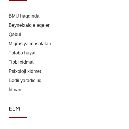
BMU haqqında
Beynəlxalq əlaqələr
Qəbul
Miqrasiya məsələləri
Tələbə həyatı
Tibbi xidmət
Psixoloji xidmət
Bədii yaradıcılıq
İdman
ELM