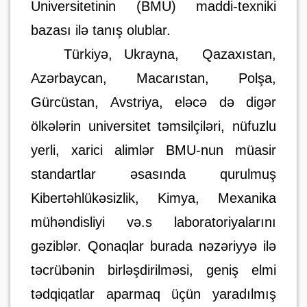
Universitetinin (BMU) maddi-texniki
bazası ilə tanış olublar.
Türkiyə, Ukrayna, Qazaxıstan,
Azərbaycan, Macarıstan, Polşa,
Gürcüstan, Avstriya, eləcə də digər
ölkələrin universitet təmsilçiləri, nüfuzlu
yerli, xarici alimlər BMU-nun müasir
standartlar əsasında qurulmuş
Kibertəhlükəsizlik, Kimya, Mexanika
mühəndisliyi və.s laboratoriyalarını
gəziblər. Qonaqlar burada nəzəriyyə ilə
təcrübənin birləşdirilməsi, geniş elmi
tədqiqatlar aparmaq üçün yaradılmış