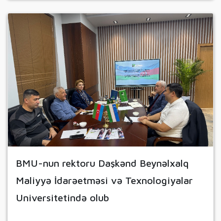
BMU-nun rektoru Daşkənd Beynəlxalq
Maliyyə İdarəetməsi və Texnologiyalar
Universitetində olub