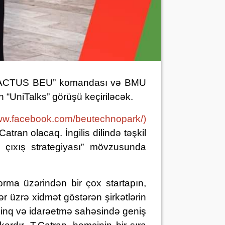
ACTUS BEU
” komandası
və BMU
n “UniTalks” görüşü keçiriləcək.
www.facebook.com/beutechnopark/
)
 Catran olacaq.
İngilis dilində təşkil
 çıxış strategiyası”
mövzusunda
rma üzərindən bir çox startapın,
ər üzrə xidmət göstərən şirkətlərin
yzinq və idarəetmə sahəsində geniş