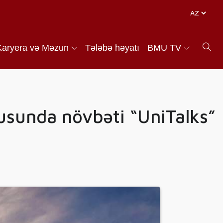
Karyera və Məzun
Tələbə həyatı
BMU TV
zusunda növbəti “UniTalks”