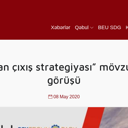
Xəbərlər
Qəbul
BEU SDG
n çıxış strategiyası” möv
görüşü
08 May 2020