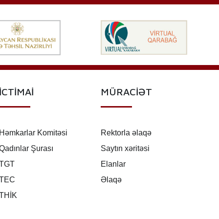
İCTİMAİ
MÜRACİƏT
Həmkarlar Komitəsi
Rektorla əlaqə
Qadınlar Şurası
Saytın xəritəsi
TGT
Elanlar
TEC
Əlaqə
THİK