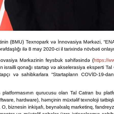
etinin (BMU) Texnopark və İnnovasiya Mərkəzi,
“
EN
rəfdaşlığı ilə
8 may
2020-ci il tarixində növbəti onlay
vasiya Mərkəzinin f
eysbuk
səhifəsində (
https://
ün
israilli
qonağı
startap və akselerasiya eksperti Tal
tapçı və sahibkarlara “Startapların COVİD-19-dan
 platformasının qurucusu olan Tal Catran bu platfo
ftware, hardware), həmçinin müxtəlif texnoloji tətbiql
.
O,
biznesin inkişafı, beynəlxalq marketinq, fandre