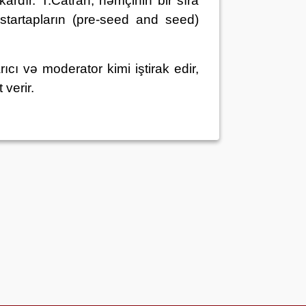
kardır.
T.Catran,
həmçinin bir sıra
 startapların (pre-seed and seed)
ı və moderator kimi iştirak edir,
verir.