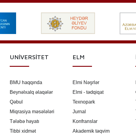
UNİVERSİTET
ELM
BMU haqqında
Elmi Nəşrlər
Beynəlxalq əlaqələr
Elmi - tədqiqat
Qəbul
Texnopark
Miqrasiya məsələləri
Jurnal
Tələbə həyatı
Konfranslar
Tibbi xidmət
Akademik təqvim