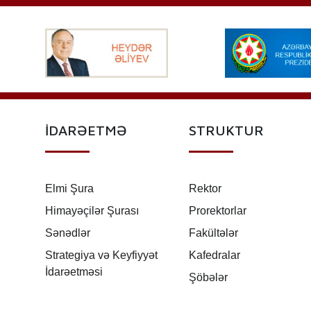
İDARƏETMƏ
STRUKTUR
Elmi Şura
Rektor
Himayəçilər Şurası
Prorektorlar
Sənədlər
Fakültələr
Strategiya və Keyfiyyət
Kafedralar
İdarəetməsi
Şöbələr