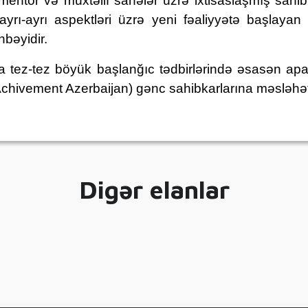
mentor və müxtəlif sahələr üzrə ixtisaslaşmış sahib
 ayrı-ayrı aspektləri üzrə yeni fəaliyyətə başlayan
nbəyidir.
tez-tez böyük başlanğıc tədbirlərində əsasən aparıc
 Achivement Azerbaijan)
gənc sahibkarlarına məsləhət 
Digər elanlar