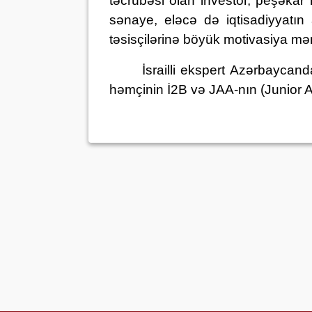
təcrübəsi olan investor, peşəkar 
sənaye
, eləcə də
iqtisadiyyatın
təsisçilərinə böyük motivasiya mə
İsrailli ekspert
Azərbaycanda 
həmçinin
İ
2B və JAA
-nın (Junior