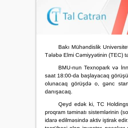
Bakı Mühəndislik Universit
Tələbə Elmi Cəmiyyəti
nin
(TEC) tə
BMU-nun Texnopark və İnno
saat 1
8
:00-da başlayacaq görüş
olunacaq görüşdə o,
gənc star
dan
ışacaq
.
Qeyd edək ki,
TC Holdings
proqram təminatı sistemlərinin
(
so
idarə edilməsində aktiv iştirak edir