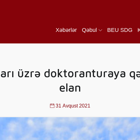
Xəbərlər
Qəbul
BEU SDG
arı üzrə doktoranturaya q
elan
31 Avqust 2021