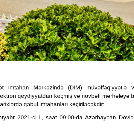
lət İmtahan Mərkəzində (DİM) müvəffəqiyyətlə ve
ektron qeydiyyatdan keçmiş və növbəti mərhələyə bu
tarixlərdə qəbul imtahanları keçiriləcəkdir:
entyabr 2021-ci il, saat 09:00-da Azərbaycan Dövlə