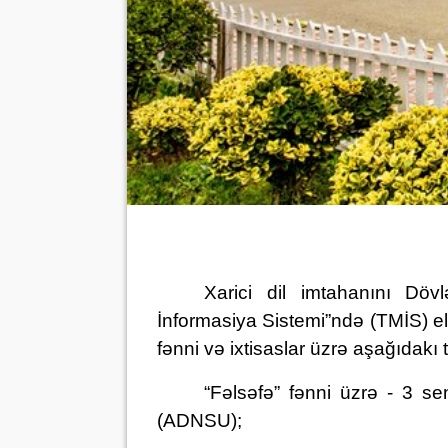
Xarici dil imtahanını Döv
İnformasiya Sistemi”ndə (TMİS) el
fənni və ixtisaslar üzrə aşağıdakı 
“Fəlsəfə” fənni üzrə - 3 s
(ADNSU);