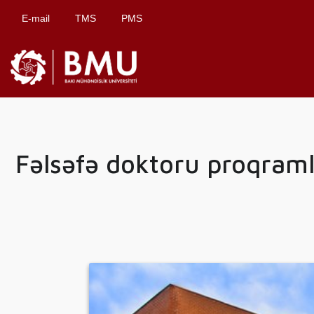
E-mail
TMS
PMS
Fəlsəfə doktoru proqraml