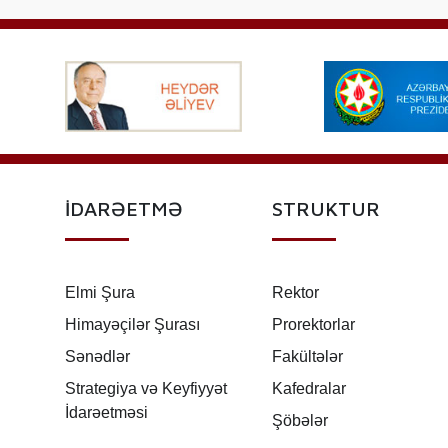
İDARƏETMƏ
STRUKTUR
Elmi Şura
Rektor
Himayəçilər Şurası
Prorektorlar
Sənədlər
Fakültələr
Strategiya və Keyfiyyət
Kafedralar
İdarəetməsi
Şöbələr