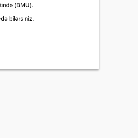
etində (BMU).
ə bilərsiniz.