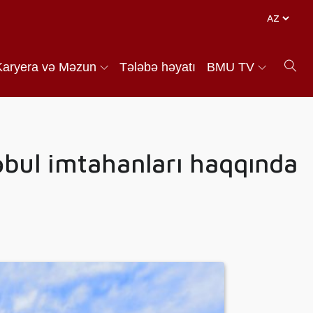
Karyera və Məzun
Tələbə həyatı
BMU TV
əbul imtahanları haqqında