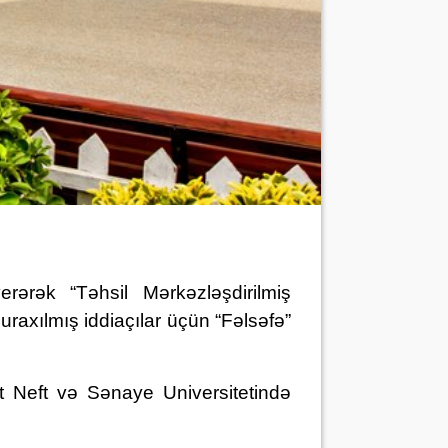
rərək “Təhsil Mərkəzləşdirilmiş
raxılmış iddiaçılar üçün “Fəlsəfə”
t Neft və Sənaye Universitetində