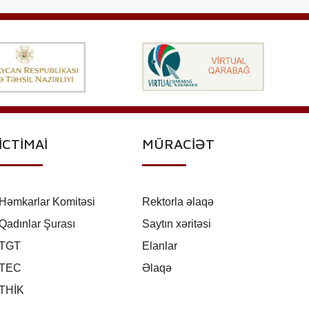
İCTİMAİ
MÜRACİƏT
Həmkarlar Komitəsi
Rektorla əlaqə
Qadınlar Şurası
Saytın xəritəsi
TGT
Elanlar
TEC
Əlaqə
THİK