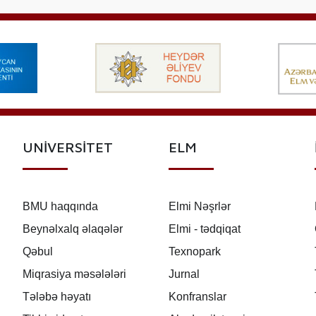
UNİVERSİTET
ELM
BMU haqqında
Elmi Nəşrlər
Beynəlxalq əlaqələr
Elmi - tədqiqat
Qəbul
Texnopark
Miqrasiya məsələləri
Jurnal
Tələbə həyatı
Konfranslar