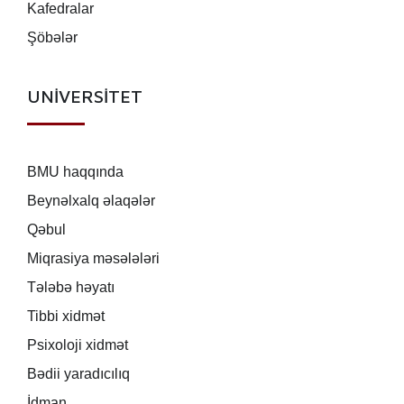
Kafedralar
Şöbələr
UNİVERSİTET
BMU haqqında
Beynəlxalq əlaqələr
Qəbul
Miqrasiya məsələləri
Tələbə həyatı
Tibbi xidmət
Psixoloji xidmət
Bədii yaradıcılıq
İdman