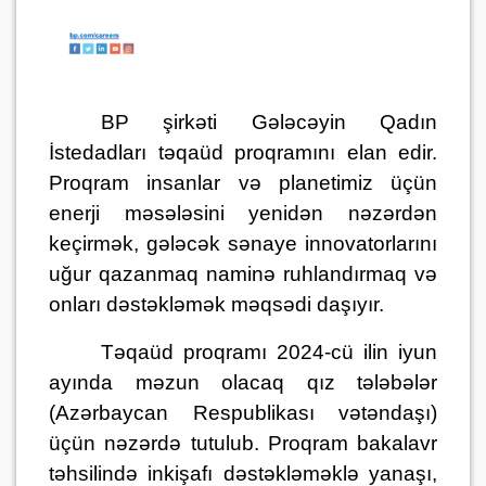
BP şirkəti Gələcəyin Qadın
İstedadları təqaüd proqramını elan edir.
Proqram insanlar və planetimiz üçün
enerji məsələsini yenidən nəzərdən
keçirmək, gələcək sənaye innovatorlarını
uğur qazanmaq naminə ruhlandırmaq və
onları dəstəkləmək məqsədi daşıyır.
Təqaüd proqramı 2024-cü ilin iyun
ayında məzun olacaq qız tələbələr
(Azərbaycan Respublikası vətəndaşı)
üçün nəzərdə tutulub. Proqram bakalavr
təhsilində inkişafı dəstəkləməklə yanaşı,