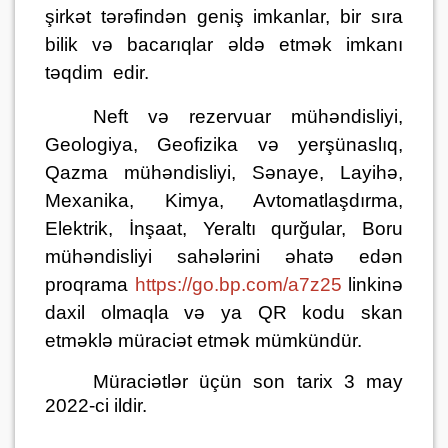
şirkət tərəfindən geniş imkanlar, bir sıra
bilik və bacarıqlar əldə etmək imkanı
təqdim edir.
Neft və rezervuar mühəndisliyi,
Geologiya, Geofizika və yerşünaslıq,
Qazma mühəndisliyi, Sənaye, Layihə,
Mexanika, Kimya, Avtomatlaşdırma,
Elektrik, İnşaat, Yeraltı qurğular, Boru
mühəndisliyi sahələrini əhatə edən
proqrama
https://go.bp.com/a7z25
linkinə
daxil olmaqla və ya QR kodu skan
etməklə müraciət etmək mümkündür.
Müraciətlər üçün son tarix 3 may
2022-ci ildir.