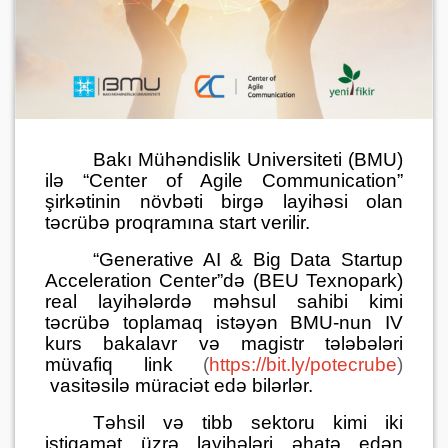
Bakı Mühəndislik Universiteti (BMU)
ilə “Center of Agile Communication”
şirkətinin növbəti birgə layihəsi olan
təcrübə proqramına start verilir.
“Generative AI & Big Data Startup
Acceleration Center”də (BEU Texnopark)
real layihələrdə məhsul sahibi kimi
təcrübə toplamaq istəyən BMU-nun IV
kurs bakalavr və magistr tələbələri
müvafiq link
(
https://bit.ly/potecrube
)
vasitəsilə müraciət edə bilərlər.
Təhsil və tibb sektoru kimi iki
istiqamət üzrə layihələri əhatə edən