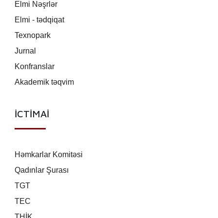
Elmi Nəşrlər
Elmi - tədqiqat
Texnopark
Jurnal
Konfranslar
Akademik təqvim
İCTİMAİ
Həmkarlar Komitəsi
Qadınlar Şurası
TGT
TEC
THİK