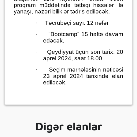
proqram müddətində tətbiqi hissələr ilə
yanaşı, nəzəri biliklər tədris ediləcək.
·
Təcrübəçi sayı: 12 nəfər
·
“Bootcamp” 15 həftə davam
edəcək.
·
Qeydiyyat üçün son tarix: 20
aprel 2024, saat 18.00
·
Seçim mərhələsinin nəticəsi
23 aprel 2024 tarixində elan
ediləcək.
Digər elanlar