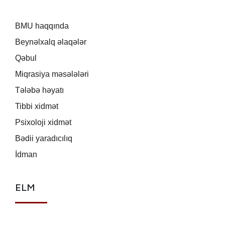
BMU haqqında
Beynəlxalq əlaqələr
Qəbul
Miqrasiya məsələləri
Tələbə həyatı
Tibbi xidmət
Psixoloji xidmət
Bədii yaradıcılıq
İdman
ELM