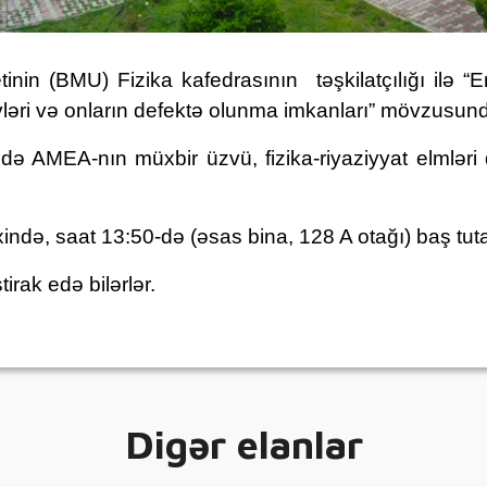
tinin (BMU) Fizika kafedrasının
təşkilatçılığı ilə 
ivləri və onların defektə olunma imkanları” mövzusund
ə AMEA-nın müxbir üzvü, fizika-riyaziyyat elmləri
ixində, saat 13:50-də (əsas bina, 128 A otağı) baş tut
irak edə bilərlər.
Digər elanlar