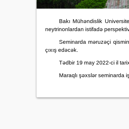
Bakı Mühəndislik Universite
neytrinonlardan istifadə perspekt
Seminarda məruzəçi qismind
çıxış edəcək.
Tədbir 19 may 2022-ci il tar
Maraqlı şəxslər seminarda işt