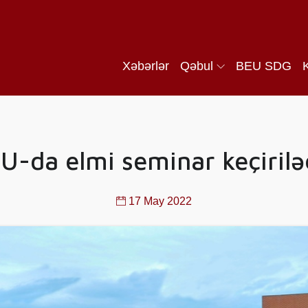
Xəbərlər
Qəbul
BEU SDG
U-da elmi seminar keçirilə
17 May 2022