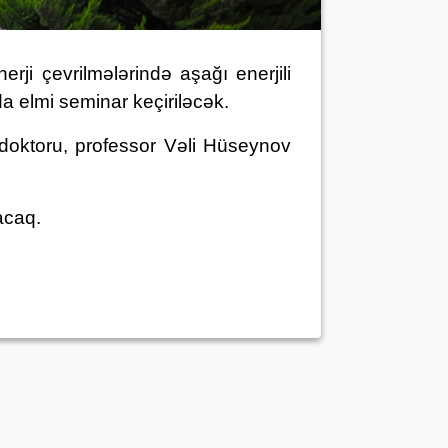
“Enerji çevrilmələrində aşağı enerjili
a elmi seminar keçiriləcək.
 doktoru, professor Vəli Hüseynov
acaq.