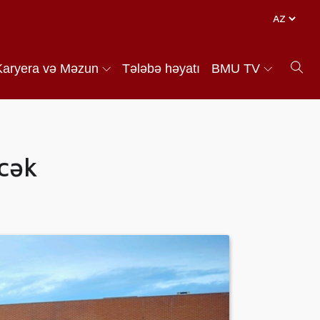
Karyera və Məzun
Tələbə həyatı
BMU TV
cək