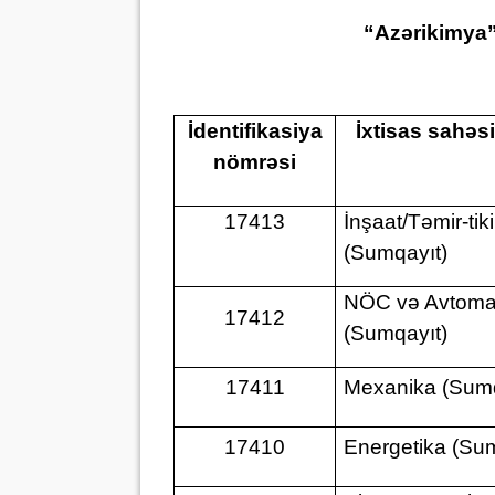
“Azərikimya” 
İdentifikasiya
İxtisas sahəsi
nömrəsi
17413
İnşaat/Təmir-tiki
(Sumqayıt)
NÖC və Avtoma
17412
(Sumqayıt)
17411
Mexanika (Sumq
17410
Energetika (Su