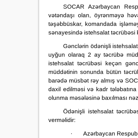
SOCAR Azərbaycan Respubli
vətəndaşı olan, öyrənməyə həvəsli
təşəbbüskar, komandada işləməyi 
sənayesində istehsalat təcrübəsi
Gənclərin ödənişli istehsala
uyğun olaraq 2 ay təcrübə müddə
istehsalat təcrübəsi keçən gənc
müddətinin sonunda bütün təcrübə
barədə müsbət rəy almış və SOCA
daxil edilməsi və kadr tələbatın
olunma məsələsinə baxılması nəzə
Ödənişli istehsalat təcrü
verməlidir:
·
Azərbaycan Respubli