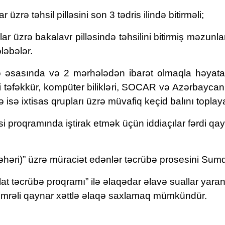
 üzrə təhsil pilləsini son 3 tədris ilində bitirməli;
lar üzrə bakalavr pilləsində təhsilini bitirmiş məzunl
ləbələr.
sasında və 2 mərhələdən ibarət olmaqla həyata ke
qi təfəkkür, kompüter bilikləri, SOCAR və Azərbaycan 
ə
isə i
xtisas qrupları üzrə müvafiq keçid balını topl
si proqramında iştirak etmək üçün iddiaçılar fərdi q
şəhəri)” üzrə müraciət edənlər təcrübə prosesini Sum
lat
t
əcrübə
p
roqramı” ilə əlaqədar əlavə suallar
yaran
əli qaynar xəttlə əlaqə saxla
maq mümkündür.