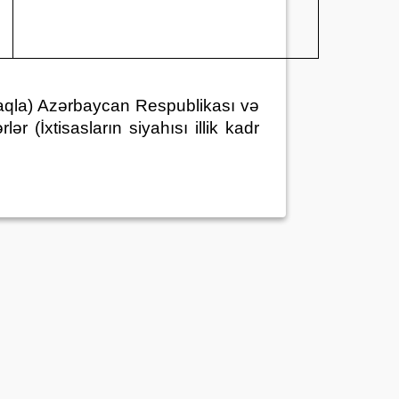
lmaqla) Azərbaycan Respublikası və
ər (İxtisasların siyahısı illik kadr