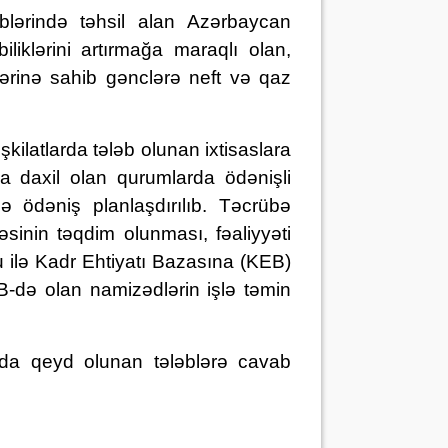
blərində təhsil alan Azərbaycan
iliklərini artırmağa maraqlı olan,
lərinə sahib gənclərə neft və qaz
kilatlarda tələb olunan ixtisaslara
a daxil olan qurumlarda ödənişli
ə ödəniş planlaşdırılıb. Təcrübə
sinin təqdim olunması, fəaliyyəti
ilə Kadr Ehtiyatı Bazasına (KEB)
B-də olan namizədlərin işlə təmin
ıda qeyd olunan tələblərə cavab