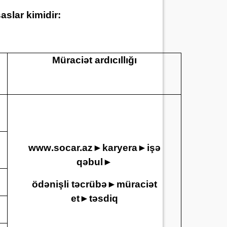
aslar kimidir:
Müraciət ardıcıllığı
www
.socar.az
►
karyera
►
işə
qəbul
►
ödənişli təcrübə
►
müraciət
et
►
təsdiq