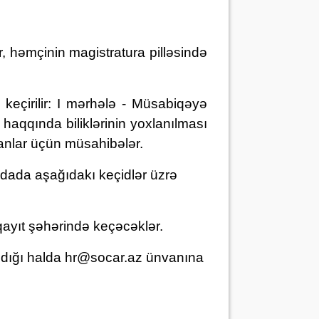
ar, həmçinin magistratura pilləsində
çirilir:
I mərhələ - Müsabiqəyə
haqqında biliklərinin yoxlanılması
ayanlar üçün müsahibəl
ər.
aydada aşağıdakı keçidlər üzrə
qayıt şəhərində keçəcəklər.
dığı halda
hr@socar.az ünvanına