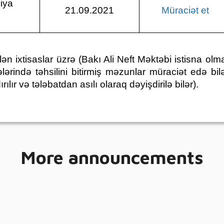
iya
21.09.2021
Müraciət et
ən ixtisaslar üzrə (Bakı Ali Neft Məktəbi istisna o
ələrində təhsilini bitirmiş məzunlar müraciət edə bilərl
lır və tələbatdan asılı olaraq dəyişdirilə bilər).
More announcements