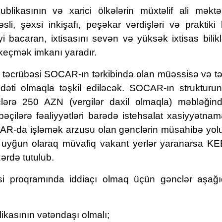
kasının və xarici ölkələrin müxtəlif ali məktə
, şəxsi inkişafı, peşəkar vərdişləri və praktiki b
bacaran, ixtisasını sevən və yüksək ixtisas bilik
 keçmək imkanı yaradır.
t təcrübəsi SOCAR-ın tərkibində olan müəssisə və təş
ti olmaqla təşkil ediləcək. SOCAR-ın strukturun
lərə 250 AZN (vergilər daxil olmaqla) məbləğind
çilərə fəaliyyətləri barədə istehsalat xasiyyətnamə
R-da işləmək arzusu olan gənclərin müsahibə yolu 
a uyğun olaraq müvafiq vakant yerlər yaranarsa KE
rdə tutulub.
bəsi proqramında iddiaçı olmaq üçün gənclər aşağ
kasının vətəndaşı olmalı;