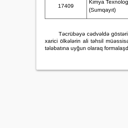
Kimya Texnolog
17409
(Sumqayıt)
Təcrübəyə cədvəldə göstəril
xarici ölkələrin ali təhsil müəssis
tələbatına uyğun olaraq formalaşdırı