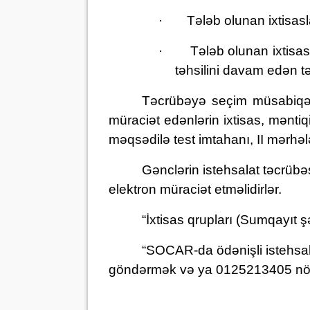
·
Tələb olunan ixtisaslar
·
Tələb olunan ixtisas
təhsilini davam edən tə
Təcrübəyə seçim müsabiqə ə
müraciət edənlərin ixtisas, mənti
məqsədilə test imtahanı
,
II mərhəl
Gənclərin istehsalat təcrübə
elektron müraciət etməlidirlər.
“İxtisas qrupları (Sumqayıt 
“SOCAR-da
ö
dənişli
i
stehsa
göndər
mək
və ya 0125213405 nömr