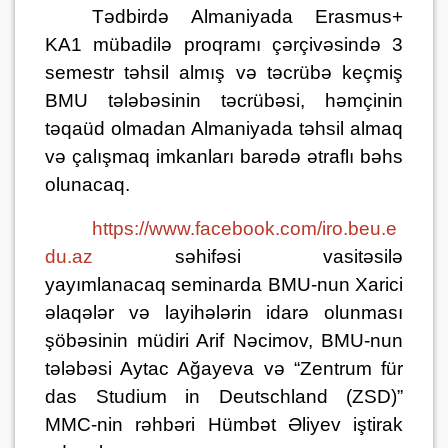
Tədbirdə Almaniyada Erasmus+
KA1 mübadilə proqramı çərçivəsində 3
semestr təhsil almış və təcrübə keçmiş
BMU tələbəsinin təcrübəsi, həmçinin
təqaüd olmadan Almaniyada təhsil almaq
və çalışmaq imkanları barədə ətraflı bəhs
olunacaq.
https://www.facebook.com/iro.beu.e
du.az
səhifəsi vasitəsilə
yayımlanacaq
s
eminarda BMU-nun Xarici
əlaqələr və layihələrin idarə olunması
şöbəsinin müdiri Arif Nəcimov, BMU-nun
tələbəsi Aytac Ağayeva və “Zentrum für
das Studium in Deutschland (ZSD)”
MMC-nin rəhbəri Hümbət Əliyev iştirak