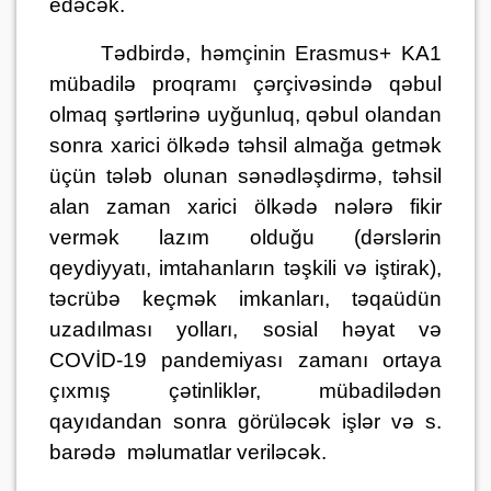
edəcək.
Tədbirdə, həmçinin Erasmus+ KA1
mübadilə proqramı çərçivəsində qəbul
olmaq şərtlərinə uyğunluq, qəbul olandan
sonra xarici ölkədə təhsil almağa getmək
üçün tələb olunan sənədləşdirmə, təhsil
alan zaman xarici ölkədə nələrə fikir
vermək lazım olduğu (dərslərin
qeydiyyatı, imtahanların təşkili və iştirak),
təcrübə keçmək imkanları, təqaüdün
uzadılması yolları, sosial həyat və
COVİD-19 pandemiyası zamanı ortaya
çıxmış çətinliklər, mübadilədən
qayıdandan sonra görüləcək işlər və s.
barədə məlumatlar veriləcək.